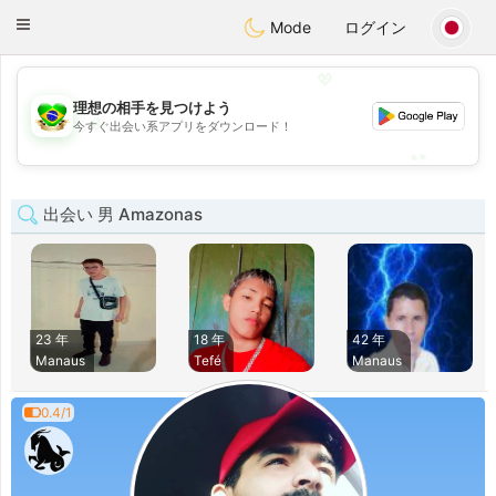
Brasil
Conversar
Toggle
Mode
ログイン
navigation
💖
理想の相手を見つけよう
💖
今すぐ出会い系アプリをダウンロード！
💕
💕
出会い 男 Amazonas
23 年
18 年
42 年
Manaus
Tefé
Manaus
0.4/1