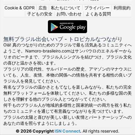
Cookie & GDPR
|
広告
|
私たちについて
|
プライバシー
|
利用規約
|
子どもの安全
|
お問い合わせ
|
よくある質問
無料ブラジル出会いハブ - トロピカルなつながり
Olá! 真のつながりのためのブラジルで最も活気あるコミュニティへ
ようこそ。Namoro-brasileiro.comはサンパウロのエネルギーから
リオのビーチまで、ブラジル人シングルを結びつけ、ブラジル文化
の喜びと温かさを祝います。
ブラジリアの現代性、サルバドールの歴史、アマゾンのマナウスに
いても、人生、友情、本物の関係への情熱を共有する相性の良いブ
ラジル人を発見してください。
有名なブラジルの温かさともてなしを楽しみながら、私たちの完全
無料プラットフォームを体験してください。私たちの多様な国の美
しさを理解する他のブラジル人とつながってください。
何千ものブラジル人が地域的多様性と国家的統一の両方を祝う私た
ちのコミュニティを通じて有意義なつながりを見つけています。
ブラジルの太陽と喜びが美しい新しい友情とパートナーシップへの
あなたの道を照らすようにしましょう。
© 2026 Copyright
ISN Connect
.
All rights reserved.