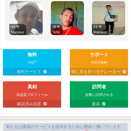
46 年
18 年
23 年
Manaus
Tefé
Manaus
無料
サポート
%
100
100%無料
無料サービス
聞く耳を持つモデレーター
真剣
訪問者
高品質プロフィール
頻繁に訪問される
確認済み品質
最高
私たちは最高のサービスを提供するために懸命に働いています。