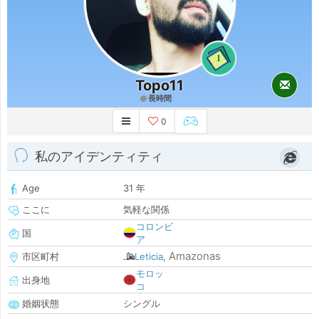
1
Topo11
長時間
0
私のアイデンティティ
Age
31 年
ここに
気軽な関係
コロンビ
国
ア
Amazonas
市区町村
Leticia
,
モロッ
出身地
コ
婚姻状態
シングル