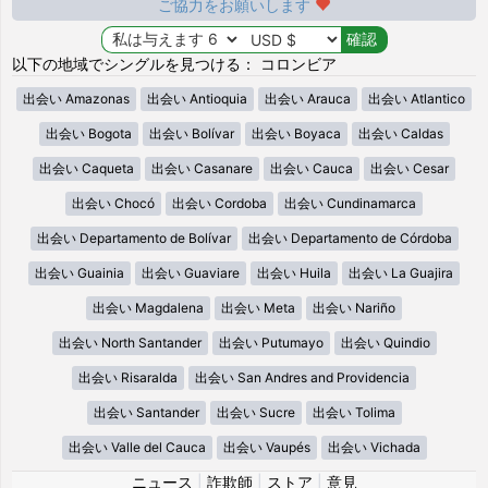
ご協力をお願いします
以下の地域でシングルを見つける： コロンビア
出会い Amazonas
出会い Antioquia
出会い Arauca
出会い Atlantico
出会い Bogota
出会い Bolívar
出会い Boyaca
出会い Caldas
出会い Caqueta
出会い Casanare
出会い Cauca
出会い Cesar
出会い Chocó
出会い Cordoba
出会い Cundinamarca
出会い Departamento de Bolívar
出会い Departamento de Córdoba
出会い Guainia
出会い Guaviare
出会い Huila
出会い La Guajira
出会い Magdalena
出会い Meta
出会い Nariño
出会い North Santander
出会い Putumayo
出会い Quindio
出会い Risaralda
出会い San Andres and Providencia
出会い Santander
出会い Sucre
出会い Tolima
出会い Valle del Cauca
出会い Vaupés
出会い Vichada
ニュース
|
詐欺師
|
ストア
|
意見