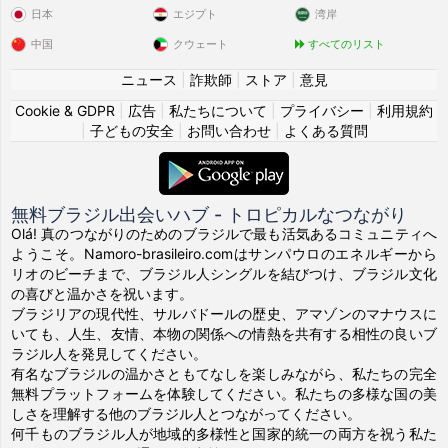
日本
エジプト
湾岸
中国
クウェート
すべてのリスト
ニュース
|
詐欺師
|
ストア
|
意見
Cookie & GDPR
|
広告
|
私たちについて
|
プライバシー
|
利用規約
|
子どもの安全
|
お問い合わせ
|
よくある質問
無料ブラジル出会いハブ - トロピカルなつながり
Olá! 真のつながりのためのブラジルで最も活気あるコミュニティへ
ようこそ。Namoro-brasileiro.comはサンパウロのエネルギーから
リオのビーチまで、ブラジル人シングルを結びつけ、ブラジル文化
の喜びと温かさを祝います。
ブラジリアの現代性、サルバドールの歴史、アマゾンのマナウスに
いても、人生、友情、本物の関係への情熱を共有する相性の良いブ
ラジル人を発見してください。
有名なブラジルの温かさともてなしを楽しみながら、私たちの完全
無料プラットフォームを体験してください。私たちの多様な国の美
しさを理解する他のブラジル人とつながってください。
何千ものブラジル人が地域的多様性と国家的統一の両方を祝う私た