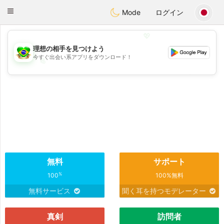
Brasil
Conversar
Toggle
Mode
ログイン
navigation
💖
理想の相手を見つけよう
今すぐ出会い系アプリをダウンロード！
💖
💕
💕
無料
サポート
%
100
100%無料
無料サービス
聞く耳を持つモデレーター
真剣
訪問者