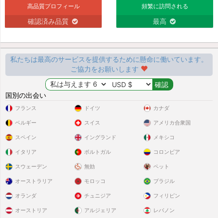
高品質プロフィール
頻繁に訪問される
確認済み品質
最高
私たちは最高のサービスを提供するために懸命に働いています。
ご協力をお願いします
国別の出会い
フランス
ドイツ
カナダ
ベルギー
スイス
アメリカ合衆国
スペイン
イングランド
メキシコ
イタリア
ポルトガル
コロンビア
スウェーデン
無効
ペット
オーストラリア
モロッコ
ブラジル
オランダ
チュニジア
フィリピン
オーストリア
アルジェリア
レバノン