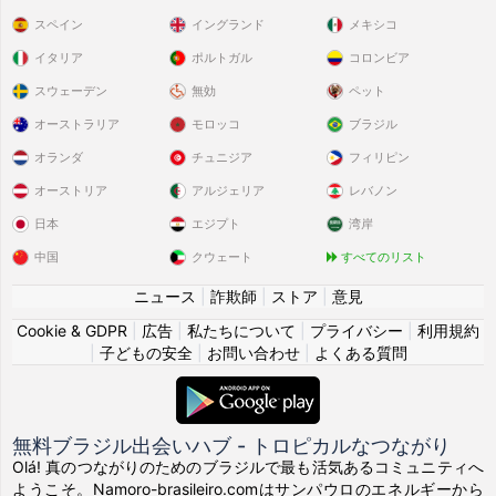
スペイン
イングランド
メキシコ
イタリア
ポルトガル
コロンビア
スウェーデン
無効
ペット
オーストラリア
モロッコ
ブラジル
オランダ
チュニジア
フィリピン
オーストリア
アルジェリア
レバノン
日本
エジプト
湾岸
中国
クウェート
すべてのリスト
ニュース
|
詐欺師
|
ストア
|
意見
Cookie & GDPR
|
広告
|
私たちについて
|
プライバシー
|
利用規約
|
子どもの安全
|
お問い合わせ
|
よくある質問
無料ブラジル出会いハブ - トロピカルなつながり
Olá! 真のつながりのためのブラジルで最も活気あるコミュニティへ
ようこそ。Namoro-brasileiro.comはサンパウロのエネルギーから