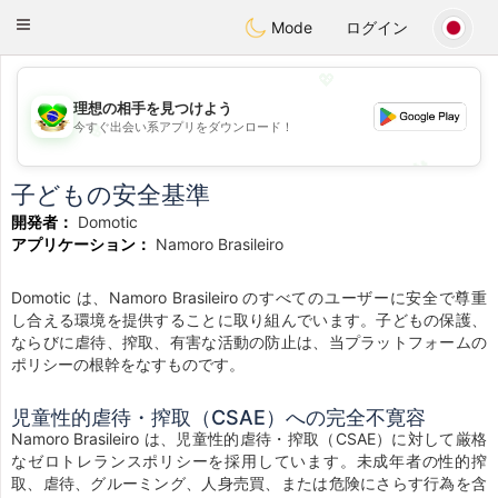
Brasil
Conversar
Toggle
Mode
ログイン
navigation
💖
理想の相手を見つけよう
今すぐ出会い系アプリをダウンロード！
💖
💕
💕
子どもの安全基準
開発者：
Domotic
アプリケーション：
Namoro Brasileiro
Domotic は、Namoro Brasileiro のすべてのユーザーに安全で尊重
し合える環境を提供することに取り組んでいます。子どもの保護、
ならびに虐待、搾取、有害な活動の防止は、当プラットフォームの
ポリシーの根幹をなすものです。
児童性的虐待・搾取（CSAE）への完全不寛容
Namoro Brasileiro は、児童性的虐待・搾取（CSAE）に対して厳格
なゼロトレランスポリシーを採用しています。未成年者の性的搾
取、虐待、グルーミング、人身売買、または危険にさらす行為を含