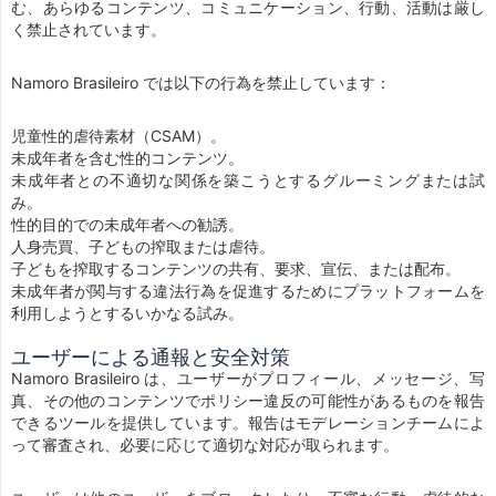
む、あらゆるコンテンツ、コミュニケーション、行動、活動は厳し
く禁止されています。
Namoro Brasileiro では以下の行為を禁止しています：
児童性的虐待素材（CSAM）。
未成年者を含む性的コンテンツ。
未成年者との不適切な関係を築こうとするグルーミングまたは試
み。
性的目的での未成年者への勧誘。
人身売買、子どもの搾取または虐待。
子どもを搾取するコンテンツの共有、要求、宣伝、または配布。
未成年者が関与する違法行為を促進するためにプラットフォームを
利用しようとするいかなる試み。
ユーザーによる通報と安全対策
Namoro Brasileiro は、ユーザーがプロフィール、メッセージ、写
真、その他のコンテンツでポリシー違反の可能性があるものを報告
できるツールを提供しています。報告はモデレーションチームによ
って審査され、必要に応じて適切な対応が取られます。