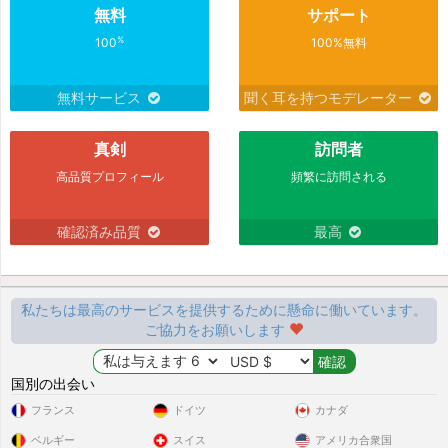
無料
サポート
%
100
100%無料
無料サービス
聞く耳を持つモデレーター
真剣
訪問者
高品質プロフィール
頻繁に訪問される
確認済み品質
最高
私たちは最高のサービスを提供するために懸命に働いています。
ご協力をお願いします
国別の出会い
フランス
ドイツ
カナダ
ベルギー
スイス
アメリカ合衆国