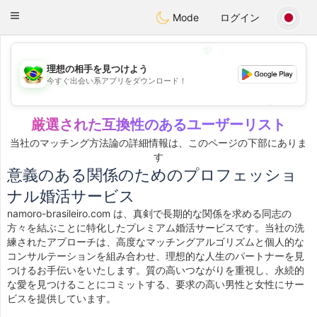
Brasil
Conversar
Toggle
Mode
ログイン
navigation
💖
理想の相手を見つけよう
今すぐ出会い系アプリをダウンロード！
💖
💕
💕
厳選された互換性のあるユーザーリスト
当社のマッチング方法論の詳細情報は、このページの下部にありま
す
意義のある関係のためのプロフェッショ
ナル婚活サービス
namoro-brasileiro.com は、真剣で長期的な関係を求める同志の
方々を結ぶことに特化したプレミアム婚活サービスです。当社の洗
練されたアプローチは、高度なマッチングアルゴリズムと個人的な
コンサルテーションを組み合わせ、理想的な人生のパートナーを見
つけるお手伝いをいたします。質の高いつながりを重視し、永続的
な愛を見つけることにコミットする、要求の高い男性と女性にサー
ビスを提供しています。