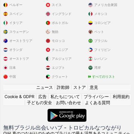
ベルギー
スイス
アメリカ合衆国
スペイン
イングランド
メキシコ
イタリア
ポルトガル
コロンビア
スウェーデン
無効
ペット
オーストラリア
モロッコ
ブラジル
オランダ
チュニジア
フィリピン
オーストリア
アルジェリア
レバノン
日本
エジプト
湾岸
中国
クウェート
すべてのリスト
ニュース
|
詐欺師
|
ストア
|
意見
Cookie & GDPR
|
広告
|
私たちについて
|
プライバシー
|
利用規約
|
子どもの安全
|
お問い合わせ
|
よくある質問
無料ブラジル出会いハブ - トロピカルなつながり
Olá! 真のつながりのためのブラジルで最も活気あるコミュニティへ