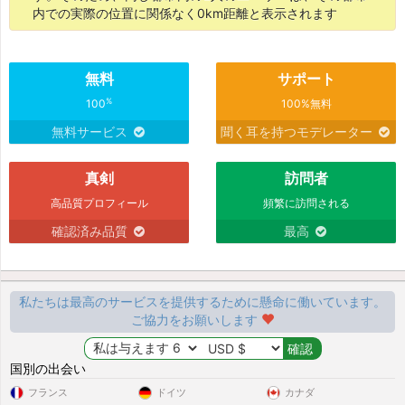
内での実際の位置に関係なく0km距離と表示されます
無料
サポート
%
100
100%無料
無料サービス
聞く耳を持つモデレーター
真剣
訪問者
高品質プロフィール
頻繁に訪問される
確認済み品質
最高
私たちは最高のサービスを提供するために懸命に働いています。
ご協力をお願いします
国別の出会い
フランス
ドイツ
カナダ