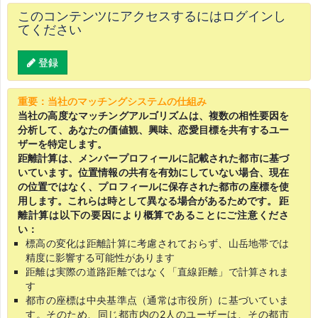
このコンテンツにアクセスするにはログインし
てください
登録
重要：当社のマッチングシステムの仕組み
当社の高度なマッチングアルゴリズムは、複数の相性要因を
分析して、あなたの価値観、興味、恋愛目標を共有するユー
ザーを特定します。
距離計算は、メンバープロフィールに記載された都市に基づ
いています。位置情報の共有を有効にしていない場合、現在
の位置ではなく、プロフィールに保存された都市の座標を使
用します。これらは時として異なる場合があるためです。 距
離計算は以下の要因により概算であることにご注意くださ
い：
標高の変化は距離計算に考慮されておらず、山岳地帯では
精度に影響する可能性があります
距離は実際の道路距離ではなく「直線距離」で計算されま
す
都市の座標は中央基準点（通常は市役所）に基づいていま
す。そのため、同じ都市内の2人のユーザーは、その都市