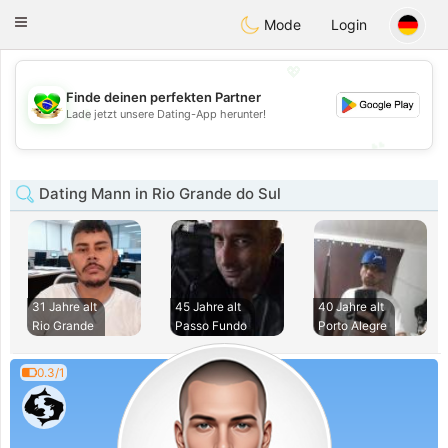
Brasil
Conversar
Toggle
Mode
Login
navigation
💖
Finde deinen perfekten Partner
💖
Lade jetzt unsere Dating-App herunter!
💕
💕
Dating Mann in Rio Grande do Sul
31 Jahre alt
45 Jahre alt
40 Jahre alt
Rio Grande
Passo Fundo
Porto Alegre
0.3/1