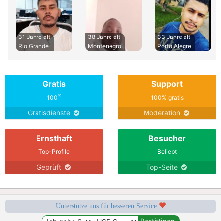
31 Jahre alt
38 Jahre alt
33 Jahre alt
Rio Grande
Montenegro
Porto Alegre
Gratis
Support
%
100
100% gratis
Gratisdienste
Moderation
Ernsthaft
Besucher
Top-Profile
Beliebt
Geprüft
Top-Seite
Unterstütze uns für besseren Service