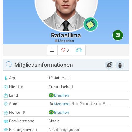
0
Rafaellima
Länger her
0
Mitgliedsinformationen
Age
19 Jahre alt
Hier für
Freundschaft
Land
Brasilien
Rio Grande do S...
Stadt
Alvorada
,
Herkunft
Brasilien
Familienstand
Single
Bildungsniveau
Nicht angegeben