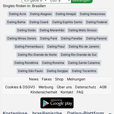
Singles finden in: Brasilien
Dating Acre
Dating Alagoas
Dating Amapá
Dating Amazonas
Dating Bahia
Dating Ceará
Dating Espírito Santo
Dating Federal
Dating Goiás
Dating Maranhão
Dating Mato Grosso
Dating Minas Gerais
Dating Pará
Dating Paraíba
Dating Paraná
Dating Pernambuco
Dating Piauí
Dating Rio de Janeiro
Dating Rio Grande do Norte
Dating Rio Grande do Sul
Dating Rondônia
Dating Roraima
Dating Santa Catarina
Dating São Paulo
Dating Sergipe
Dating Tocantins
News
|
Fakes
|
Shop
|
Meinungen
Cookies & DSGVO
|
Werbung
|
Über uns
|
Datenschutz
|
AGB
|
Kindersicherheit
|
Kontakt
|
FAQ
Kostenlose brasilianische Dating-Plattform –