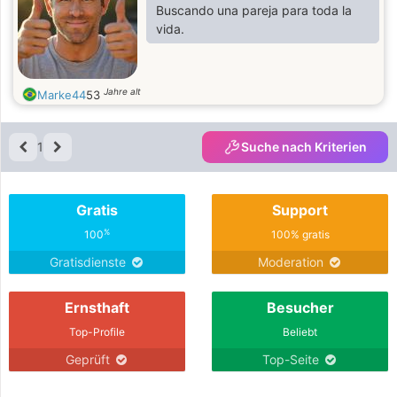
Buscando una pareja para toda la
vida.
Jahre alt
Marke44
53
1
Suche nach Kriterien
Gratis
Support
%
100
100% gratis
Gratisdienste
Moderation
Ernsthaft
Besucher
Top-Profile
Beliebt
Geprüft
Top-Seite