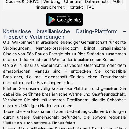
Cookies & DSGVO
|
Werbung
|
Über uns
|
Datenschutz
|
AGB
|
Kindersicherheit
|
Kontakt
|
FAQ
Kostenlose brasilianische Dating-Plattform –
Tropische Verbindungen
Olá! Willkommen in Brasiliens lebendiger Gemeinschaft für echte
Verbindungen. Namoro-brasileiro.com bringt brasilianische
Singles von São Paulos Energie bis zu Rios Stränden zusammen
und feiert die Freude und Wärme der brasilianischen Kultur.
Ob Sie in Brasílias Modernität, Salvadors Geschichte oder dem
amazonischen Manaus sind – entdecken Sie kompatible
Brasilianer, die Ihre Leidenschaft für das Leben, Freundschaft
und authentische Beziehungen teilen.
Erleben Sie unsere völlig kostenlose Plattform und genießen Sie
dabei die berühmte brasilianische Wärme und Gastfreundschaft.
Verbinden Sie sich mit anderen Brasilianern, die die Schönheit
unserer vielfältigen Nation verstehen.
Tausende von Brasilianern haben bedeutungsvolle Verbindungen
durch unsere Gemeinschaft gefunden, die sowohl regionale
Vielfalt als auch nationale Einheit feiert.
Lassen Sie brasilianischen Sonnenschein und Freude Ihren Weg