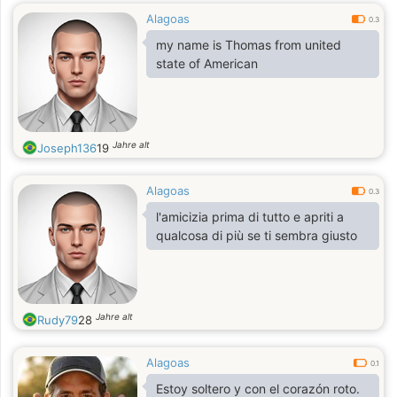
Alagoas
0.3
my name is Thomas from united
state of American
Jahre alt
Joseph136
19
Alagoas
0.3
l'amicizia prima di tutto e apriti a
qualcosa di più se ti sembra giusto
Jahre alt
Rudy79
28
Alagoas
0.1
Estoy soltero y con el corazón roto.