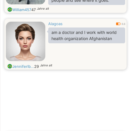
people and see where it goes.”
Jahre alt
William457
47
Alagoas
0.3
am a doctor and I work with world
health organization Afghanistan
Jahre alt
Jenniferlb...
29