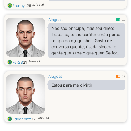
Jahre alt
Francys
25
Alagoas
0.8
Não sou príncipe, mas sou direto.
Trabalho, tenho caráter e não perco
tempo com joguinhos. Gosto de
conversa quente, risada sincera e
gente que sabe o que quer. Se for
confusão, passa. Se for verdade,
Jahre alt
Fer23
21
chega.
Alagoas
0.5
Estou para me divirtir
Jahre alt
Edsonmcz
32