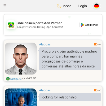
Brasil
Conversar
Toggle
Mode
Login
navigation
💖
Finde deinen perfekten Partner
💖
Lade jetzt unsere Dating-App herunter!
💕
💕
Alagoas
0.4
Procuro alguém autêntico e maduro
para compartilhar manhãs
preguiçosas de domingo e
conversas até altas horas da noite.
Jahre alt
Deep07
27
Alagoas
0.5
looking for relationship