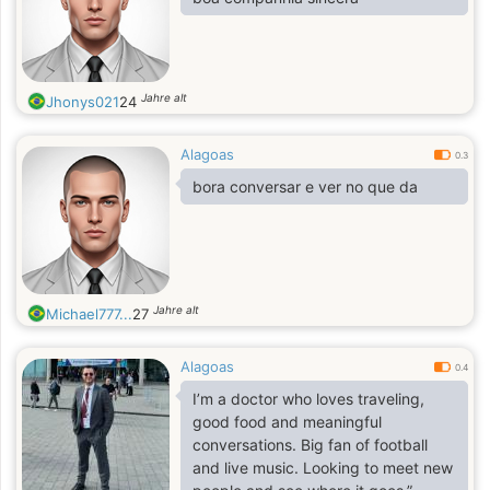
Jahre alt
Jhonys021
24
Alagoas
0.3
bora conversar e ver no que da
Jahre alt
Michael777...
27
Alagoas
0.4
I’m a doctor who loves traveling,
good food and meaningful
conversations. Big fan of football
and live music. Looking to meet new