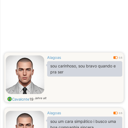
Alagoas
0.5
sou carinhoso, sou bravo quando e
pra ser
Jahre alt
Cavalcnte
19
Alagoas
0.5
sou um cara simpático i busco uma
boa companhia sincera