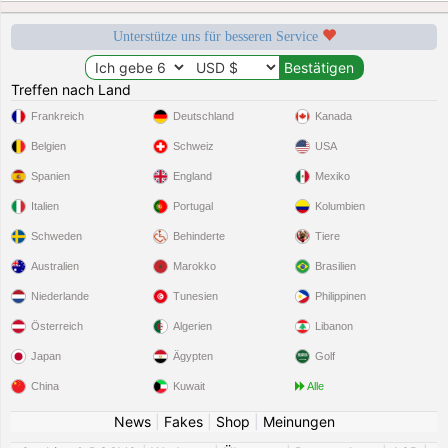
Unterstütze uns für besseren Service
Treffen nach Land
Frankreich
Deutschland
Kanada
Belgien
Schweiz
USA
Spanien
England
Mexiko
Italien
Portugal
Kolumbien
Schweden
Behinderte
Tiere
Australien
Marokko
Brasilien
Niederlande
Tunesien
Philippinen
Österreich
Algerien
Libanon
Japan
Ägypten
Golf
China
Kuwait
Alle
News
|
Fakes
|
Shop
|
Meinungen