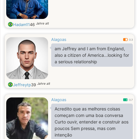
Jahre alt
Hadam11
46
Alagoas
0.3
am Jeffrey and I am from England,
also a citizen of America...looking for
a serious relationship
Jahre alt
Jeffreytp
39
Alagoas
0.7
Acredito que as melhores coisas
começam com uma boa conversa
Curto ouvir, entender e construir aos
poucos Sem pressa, mas com
intenção