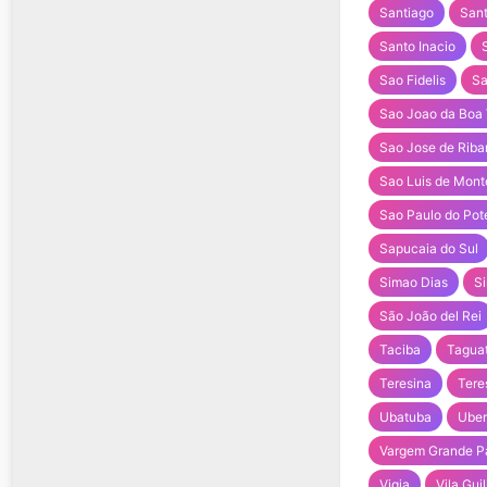
Santiago
San
Santo Inacio
Sao Fidelis
Sa
Sao Joao da Boa 
Sao Jose de Rib
Sao Luis de Mont
Sao Paulo do Pot
Sapucaia do Sul
Simao Dias
Si
São João del Rei
Taciba
Tagua
Teresina
Tere
Ubatuba
Ube
Vargem Grande Pa
Vigia
Vila Gui