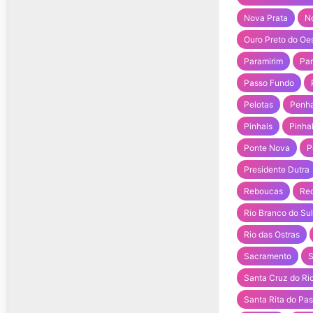
Nova Prata
N
Ouro Preto do Oe
Paramirim
Pa
Passo Fundo
Pelotas
Penh
Pinhais
Pinha
Ponte Nova
P
Presidente Dutra
Reboucas
Rec
Rio Branco do Sul
Rio das Ostras
Sacramento
S
Santa Cruz do Ri
Santa Rita do Pa