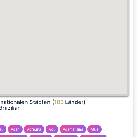
rnationalen Städten (
186
Länder)
razilian
au
Acari
Acreuna
Acu
Adamantina
Afua