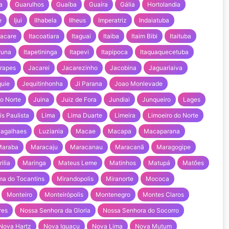
a
Guarulhos
Guaíba
Guaíra
Gália
Hortolandia
e
Ijui
Ilhabela
Ilheus
Imperatriz
Indaiatuba
tacare
Itacoatiara
Itaguai
Itaiba
Itaim Bibi
Itaituba
runa
Itapetininga
Itapevi
Itapipoca
Itaquaquecetuba
rapes
Jacarei
Jacarezinho
Jacobina
Jaguariaiva
uie
Jequitinhonha
Ji Parana
Joao Monlevade
o Norte
Juina
Juiz de Fora
Jundiai
Junqueiro
Lages
s Paulista
Lima
Lima Duarte
Limeira
Limoeiro do Norte
Magalhaes
Luziania
Macae
Macapa
Macaparana
Maraba
Maracaju
Maracanau
Maracanã
Maragogipe
ilia
Maringa
Mateus Leme
Matinhos
Matupá
Matões
a do Tocantins
Mirandopolis
Miranorte
Mococa
Monteiro
Monteirópolis
Montenegro
Montes Claros
res
Nossa Senhora da Gloria
Nossa Senhora do Socorro
Nova Hartz
Nova Iguaçu
Nova Lima
Nova Mutum