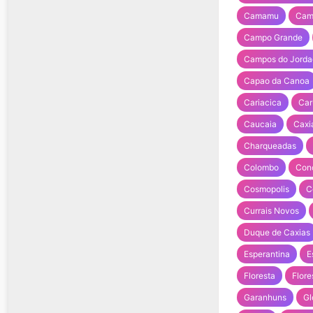
Camamu
Cam
Campo Grande
Campos do Jorda
Capao da Canoa
Cariacica
Car
Caucaia
Caxi
Charqueadas
Colombo
Con
Cosmopolis
C
Currais Novos
Duque de Caxias
Esperantina
E
Floresta
Flore
Garanhuns
Gl