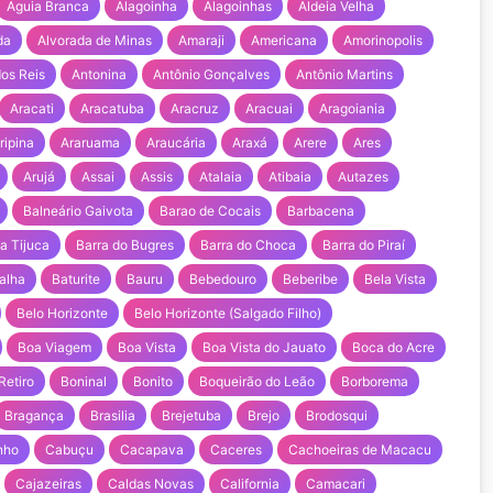
Aguia Branca
Alagoinha
Alagoinhas
Aldeia Velha
da
Alvorada de Minas
Amaraji
Americana
Amorinopolis
os Reis
Antonina
Antônio Gonçalves
Antônio Martins
Aracati
Aracatuba
Aracruz
Aracuai
Aragoiania
ripina
Araruama
Araucária
Araxá
Arere
Ares
Arujá
Assai
Assis
Atalaia
Atibaia
Autazes
Balneário Gaivota
Barao de Cocais
Barbacena
a Tijuca
Barra do Bugres
Barra do Choca
Barra do Piraí
alha
Baturite
Bauru
Bebedouro
Beberibe
Bela Vista
Belo Horizonte
Belo Horizonte (Salgado Filho)
Boa Viagem
Boa Vista
Boa Vista do Jauato
Boca do Acre
Retiro
Boninal
Bonito
Boqueirão do Leão
Borborema
Bragança
Brasilia
Brejetuba
Brejo
Brodosqui
nho
Cabuçu
Cacapava
Caceres
Cachoeiras de Macacu
Cajazeiras
Caldas Novas
California
Camacari