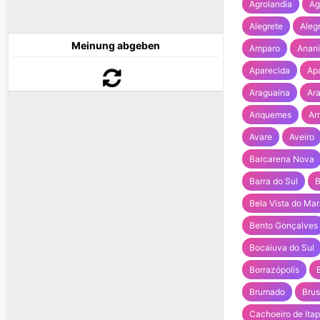
Agrolandia
Ag
Alegrete
Alegr
Meinung abgeben
Amparo
Anan
Aparecida
Apa
Araguaina
Ar
Ariquemes
Ar
Avare
Aveiro
Barcarena Nova
Barra do Sul
B
Bela Vista do Ma
Bento Gonçalves
Bocaiuva do Sul
Borrazópolis
Brumado
Bru
Cachoeiro de Ita