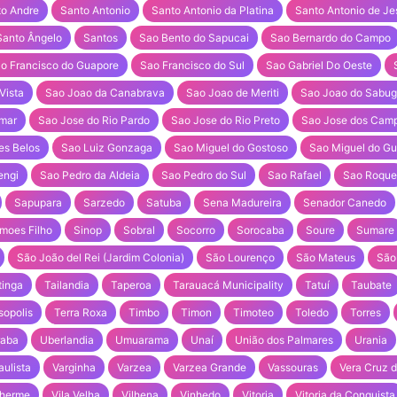
to Andre
Santo Antonio
Santo Antonio da Platina
Santo Antonio de Je
Santo Ângelo
Santos
Sao Bento do Sapucai
Sao Bernardo do Campo
o Francisco do Guapore
Sao Francisco do Sul
Sao Gabriel Do Oeste
Vista
Sao Joao da Canabrava
Sao Joao de Meriti
Sao Joao do Sabug
amar
Sao Jose do Rio Pardo
Sao Jose do Rio Preto
Sao Jose dos Cam
es Belos
Sao Luiz Gonzaga
Sao Miguel do Gostoso
Sao Miguel do G
engi
Sao Pedro da Aldeia
Sao Pedro do Sul
Sao Rafael
Sao Roque
Sapupara
Sarzedo
Satuba
Sena Madureira
Senador Canedo
moes Filho
Sinop
Sobral
Socorro
Sorocaba
Soure
Sumare
São João del Rei (Jardim Colonia)
São Lourenço
São Mateus
São
tinga
Tailandia
Taperoa
Tarauacá Municipality
Tatuí
Taubate
sopolis
Terra Roxa
Timbo
Timon
Timoteo
Toledo
Torres
raba
Uberlandia
Umuarama
Unaí
União dos Palmares
Urania
ulista
Varginha
Varzea
Varzea Grande
Vassouras
Vera Cruz 
lherme
Vila Velha
Vilhena
Vinhedo
Vitoria
Vitoria da Conquista