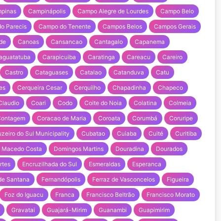
pinas
Campinápolis
Campo Alegre de Lourdes
Campo Belo
o Parecis
Campo do Tenente
Campos Belos
Campos Gerais
de
Canoas
Cansancao
Cantagalo
Capanema
aguatatuba
Carapicuiba
Caratinga
Careacu
Careiro
Castro
Cataguases
Catalao
Catanduva
Catu
es
Cerqueira Cesar
Cerquilho
Chapadinha
Chapeco
Claudio
Coari
Codo
Coite do Noia
Colatina
Colmeia
Contagem
Coracao de Maria
Coroata
Corumbá
Coruripe
zeiro do Sul Municipality
Cubatao
Cuiaba
Cuité
Curitiba
 Macedo Costa
Domingos Martins
Douradina
Dourados
rtes
Encruzilhada do Sul
Esmeraldas
Esperanca
 de Santana
Fernandópolis
Ferraz de Vasconcelos
Figueira
Foz do Iguacu
Franca
Francisco Beltrão
Francisco Morato
Gravatai
Guajará-Mirim
Guanambi
Guapimirim