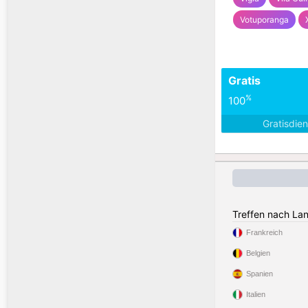
Votuporanga
Gratis
%
100
Gratisdie
Treffen nach La
Frankreich
Belgien
Spanien
Italien