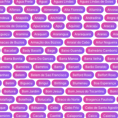
ua Fria
Agua Preta
Aguai
Aguas Lindas
Aguas Lindas de Goias
ia
Alfenas
Alianca
Almenara
Alta Floresta
Altamira
Alvora
indeua
Anapolis
Anapu
Anchieta
Andira
Andradina
Angra d
recida de Goiania
Apucarana
Apui
Aquiraz
Aracaju
Aracas
aguaçu
Aramina
Araquari
Ararangua
Araraquara
Araras
Ara
macao de Buzios
Armação dos Búzios
Arraial do Cabo
Artur Nogueira
Bacabal
Bady Bassitt
Bage
Baixo Guandu
Balneário Camboriú
Barra Bonita
Barra Do Garcas
Barra Mansa
Barra Velha
Barra d
arreira
Barreiras
Barretos
Barro
Barueri
Barão Geraldo
Bat
ranhao
Belem
Belem de Sao Francisco
Belford Roxo
Belfort Roxo
Betim
Biguacu
Birigui
Biritinga
Blumenau
Boa Esperança
Boituva
Bom Jardim
Bom Jesus
Bom Jesus do Tocantins
Bom 
Botafogo
Botelhos
Botucatu
Braco do Norte
Braganca Paulista
sque
Buritama
Bálsamo
Cabo
Cabo Frio
Cabo de Santo Agosti
pemirim
Cacoal
Cacule
Caetité
Caiaponia
Caico
Caieiras