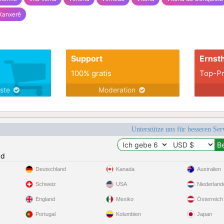
Xanxerê
Support
Ernsth
100% gratis
Top-Pr
nste
Moderation
Unterstütze uns für besseren Se
nd
Deutschland
Kanada
Australien
Schweiz
USA
Niederland
England
Mexiko
Österreich
Portugal
Kolumbien
Japan