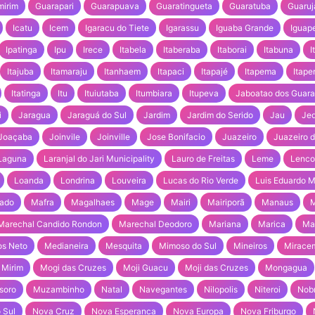
mirim
Guarapari
Guarapuava
Guaratingueta
Guaratuba
Guaruj
Icatu
Icem
Igaracu do Tiete
Igarassu
Iguaba Grande
Iguap
Ipatinga
Ipu
Irece
Itabela
Itaberaba
Itaborai
Itabuna
I
Itajuba
Itamaraju
Itanhaem
Itapaci
Itapajé
Itapema
Itape
Itatinga
Itu
Ituiutaba
Itumbiara
Itupeva
Jaboatao dos Guara
i
Jaragua
Jaraguá do Sul
Jardim
Jardim do Serido
Jau
Jeq
Joaçaba
Joinvile
Joinville
Jose Bonifacio
Juazeiro
Juazeiro d
Laguna
Laranjal do Jari Municipality
Lauro de Freitas
Leme
Lencoi
Loanda
Londrina
Louveira
Lucas do Rio Verde
Luis Eduardo 
ado
Mafra
Magalhaes
Mage
Mairi
Mairiporã
Manaus
Marechal Candido Rondon
Marechal Deodoro
Mariana
Marica
Mar
os Neto
Medianeira
Mesquita
Mimoso do Sul
Mineiros
Miracem
 Mirim
Mogi das Cruzes
Moji Guacu
Moji das Cruzes
Mongagua
soro
Muzambinho
Natal
Navegantes
Nilopolis
Niteroi
Nob
 Sul
Nova Cruz
Nova Esperanca
Nova Europa
Nova Friburgo