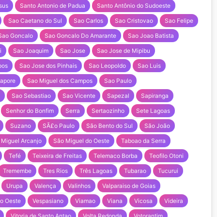
sus
Santo Antonio de Padua
Santo Antônio do Sudoeste
Sao Caetano do Sul
Sao Carlos
Sao Cristovao
Sao Felipe
Sao Goncalo
Sao Goncalo Do Amarante
Sao Joao Batista
i
Sao Joaquim
Sao Jose
Sao Jose de Mipibu
pos
Sao Jose dos Pinhais
Sao Leopoldo
Sao Luis
uapore
Sao Miguel dos Campos
Sao Paulo
Sao Sebastiao
Sao Vicente
Sapezal
Sapiranga
Senhor do Bonfim
Serra
Sertaozinho
Sete Lagoas
Suzano
SÃ£o Paulo
São Bento do Sul
São João
 Miguel Arcanjo
São Miguel do Oeste
Taboao da Serra
Tefé
Teixeira de Freitas
Telemaco Borba
Teofilo Otoni
Tremembe
Tres Rios
Três Lagoas
Tubarao
Tucurui
Urupa
Valença
Valinhos
Valparaiso de Goias
do Oeste
Vespasiano
Viamao
Viana
Vicosa
Videira
Vitoria de Santo Antao
Volta Redonda
Votorantim