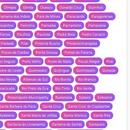
Olimpia
Olinda
Osasco
Osvaldo Cruz
Ourinhos
Palmeira dos Indios
Para de Minas
Paracambi
Paragominas
ocantins
Parintins
Parnaiba
Parnamirim
Parnarama
Ferros
Paulinia
Paulista
Pedra Bela
Pedro Canario
Piedade
Pilar
Pimenta Bueno
Pindamonhangaba
Pocos de Caldas
Ponta Grossa
Pontal do Parana
to Seguro
Porto Velho
Posto da Mata
Pouso Alegre
Poá
vera do Leste
Queimados
Quijingue
Quirinópolis
Quixada
 das Neves
Ribeirao do Sul
Rio Bonito
Rio Branco
iracicaba
Rio Preto da Eva
Rio Tinto
Rio Verde
s
Rorainópolis Municipality
Rubiataba
Sabara
Saboeiro
Santa Barbara do Para
Santa Cruz
Santa Cruz do Capibaribe
Madalena
Santa Maria de Jetiba
Santa Monica
Santa Rita
a
Santana do Livramento
Santana do Seridó
Santarem