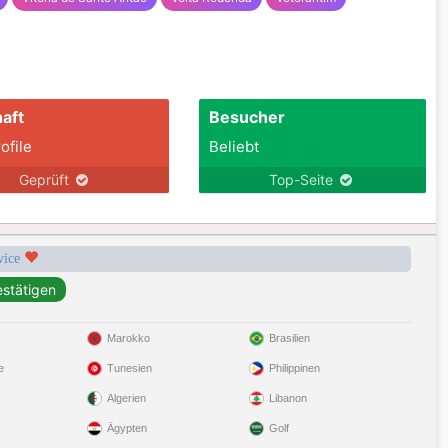
aft
Besucher
ofile
Beliebt
Geprüft
Top-Seite
rvice
Marokko
Brasilien
e
Tunesien
Philippinen
Algerien
Libanon
Ägypten
Golf