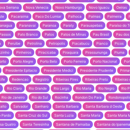
ova Serrana
Nova Venecia
Novo Hamburgo
Novo Iguacu
Oeiras
ste
Pacaraima
Paco Do Lumiar
Palhoca
Palmas
Palmeira
ranagua
Paranavai
Paranoa
Paraty
Parauapebas
Paraíso do T
Passos
Pato Branco
Patos
Patos de Minas
Pau Brasil
Pau dos 
a
Peruibe
Petrolina
Petropolis
Piacabucu
Pianco
Picos
lzinho
Pinheiros
Piracicaba
Piraquara
Pirassununga
Piuma
orto
Porto Alegre
Porto Belo
Porto Ferreira
Porto Nacional
Por
Presidente Epitacio
Presidente Medici
Presidente Prudente
Prima
ife
Redencao
Registro
Ribeirao Pires
Ribeirao Preto
Ribeirao
Rio Claro
Rio Grande
Rio Largo
Rio Maria
Rio Negro
Rio P
Rio de Janeiro
Rio do Sul
Rocinha
Rondon Do Para
Rondonopoli
alto
Salvador
Sanharo
Santa Barbara
Santa Barbara d Oeste
o Pardo
Santa Cruz do Sul
Santa Luzia
Santa Maria
Santa Maria 
ssa Quatro
Santa Teresinha
Santana de Parnaiba
Santana do Ipanem