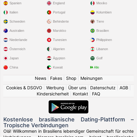
Spanien
England
Mexiko
Italien
Portugal
Kolumbien
Schweden
Behinderte
Tiere
Australien
Marokko
Brasilien
Niederlande
Tunesien
Philippinen
Österreich
Algerien
Libanon
Japan
Ägypten
Golf
China
Kuwait
Alle
News
|
Fakes
|
Shop
|
Meinungen
Cookies & DSGVO
|
Werbung
|
Über uns
|
Datenschutz
|
AGB
|
Kindersicherheit
|
Kontakt
|
FAQ
Kostenlose brasilianische Dating-Plattform –
Tropische Verbindungen
Olá! Willkommen in Brasiliens lebendiger Gemeinschaft für echte