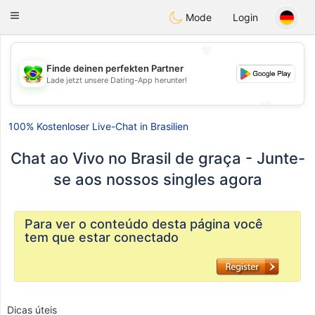
Brasil
Conversar
Toggle
Mode
Login
navigation
💖
Finde deinen perfekten Partner
💖
Lade jetzt unsere Dating-App herunter!
💕
💕
100% Kostenloser Live-Chat in Brasilien
Chat ao Vivo no Brasil de graça - Junte-
se aos nossos singles agora
Para ver o conteúdo desta página você
tem que estar conectado
Dicas úteis