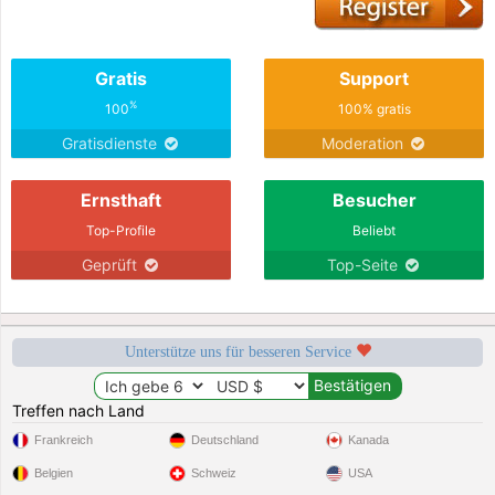
Gratis
Support
%
100
100% gratis
Gratisdienste
Moderation
Ernsthaft
Besucher
Top-Profile
Beliebt
Geprüft
Top-Seite
Unterstütze uns für besseren Service
Treffen nach Land
Frankreich
Deutschland
Kanada
Belgien
Schweiz
USA