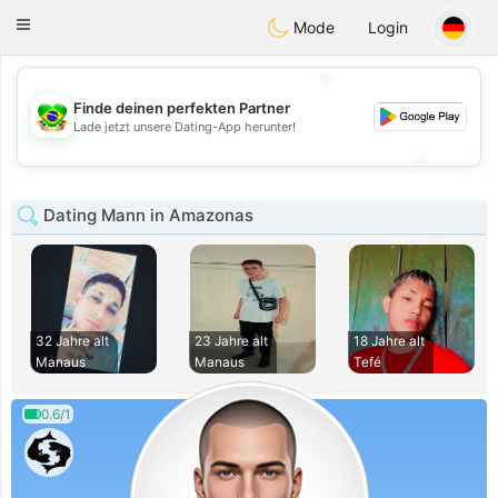
Brasil
Conversar
Toggle
Mode
Login
navigation
💖
Finde deinen perfekten Partner
💖
Lade jetzt unsere Dating-App herunter!
💕
💕
Dating Mann in Amazonas
32 Jahre alt
23 Jahre alt
18 Jahre alt
Manaus
Manaus
Tefé
0.6/1