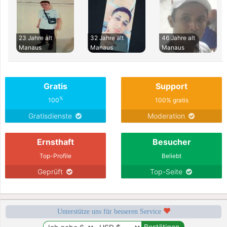
23 Jahre alt
32 Jahre alt
46 Jahre alt
Manaus
Manaus
Manaus
Gratis
Support
%
100
100% gratis
Gratisdienste
Moderation
Ernsthaft
Besucher
Top-Profile
Beliebt
Geprüft
Top-Seite
Unterstütze uns für besseren Service