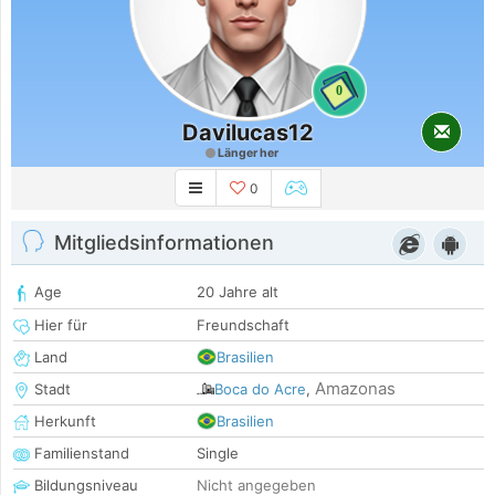
0
Davilucas12
Länger her
0
Mitgliedsinformationen
Age
20 Jahre alt
Hier für
Freundschaft
Land
Brasilien
Amazonas
Stadt
Boca do Acre
,
Herkunft
Brasilien
Familienstand
Single
Bildungsniveau
Nicht angegeben