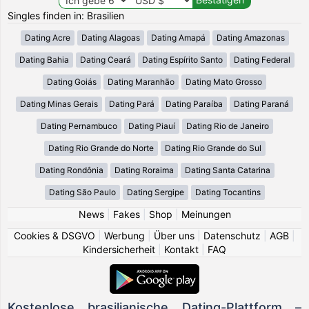
Singles finden in: Brasilien
Dating Acre
Dating Alagoas
Dating Amapá
Dating Amazonas
Dating Bahia
Dating Ceará
Dating Espírito Santo
Dating Federal
Dating Goiás
Dating Maranhão
Dating Mato Grosso
Dating Minas Gerais
Dating Pará
Dating Paraíba
Dating Paraná
Dating Pernambuco
Dating Piauí
Dating Rio de Janeiro
Dating Rio Grande do Norte
Dating Rio Grande do Sul
Dating Rondônia
Dating Roraima
Dating Santa Catarina
Dating São Paulo
Dating Sergipe
Dating Tocantins
News
|
Fakes
|
Shop
|
Meinungen
Cookies & DSGVO
|
Werbung
|
Über uns
|
Datenschutz
|
AGB
|
Kindersicherheit
|
Kontakt
|
FAQ
Kostenlose brasilianische Dating-Plattform –