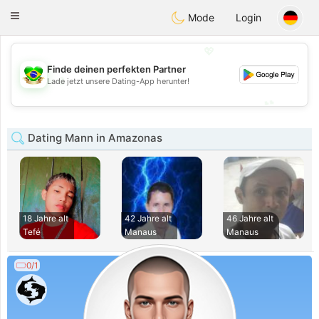
Brasil
Conversar
Toggle
Mode
Login
navigation
💖
Finde deinen perfekten Partner
💖
Lade jetzt unsere Dating-App herunter!
💕
💕
Dating Mann in Amazonas
18 Jahre alt
42 Jahre alt
46 Jahre alt
Tefé
Manaus
Manaus
0/1