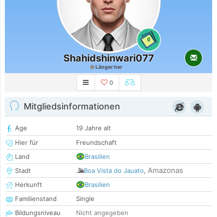
0
Shahidshinwari077
Länger her
0
Mitgliedsinformationen
Age
19 Jahre alt
Hier für
Freundschaft
Land
Brasilien
Amazonas
Stadt
Boa Vista do Jauato
,
Herkunft
Brasilien
Familienstand
Single
Bildungsniveau
Nicht angegeben