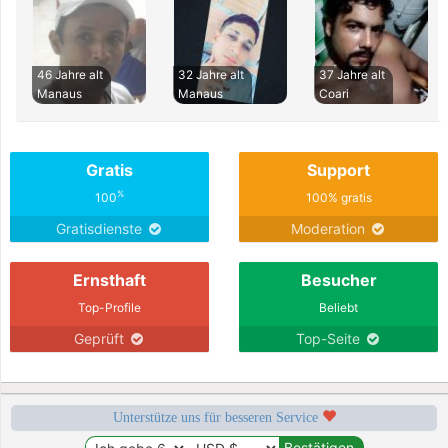
46 Jahre alt
32 Jahre alt
37 Jahre alt
Manaus
Manaus
Coari
Gratis
Support
%
100
100% gratis
Gratisdienste
Moderation
Ernsthaft
Besucher
Top-Profile
Beliebt
Geprüft
Top-Seite
Unterstütze uns für besseren Service