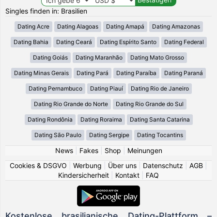
Singles finden in: Brasilien
Dating Acre
Dating Alagoas
Dating Amapá
Dating Amazonas
Dating Bahia
Dating Ceará
Dating Espírito Santo
Dating Federal
Dating Goiás
Dating Maranhão
Dating Mato Grosso
Dating Minas Gerais
Dating Pará
Dating Paraíba
Dating Paraná
Dating Pernambuco
Dating Piauí
Dating Rio de Janeiro
Dating Rio Grande do Norte
Dating Rio Grande do Sul
Dating Rondônia
Dating Roraima
Dating Santa Catarina
Dating São Paulo
Dating Sergipe
Dating Tocantins
News
|
Fakes
|
Shop
|
Meinungen
Cookies & DSGVO
|
Werbung
|
Über uns
|
Datenschutz
|
AGB
|
Kindersicherheit
|
Kontakt
|
FAQ
Kostenlose brasilianische Dating-Plattform –