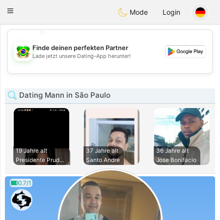
Brasil
Conversar
Toggle
Mode
Login
navigation
💖
💕
Finde deinen perfekten Partner
💕
Lade jetzt unsere Dating-App herunter!
💖
Dating Mann in São Paulo
19 Jahre alt
37 Jahre alt
36 Jahre alt
Presidente Prudent
Santo Andre
Jose Bonifacio
0.7/1