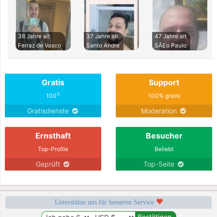
38 Jahre alt
37 Jahre alt
47 Jahre alt
Ferraz de Vasco
Santo Andre
SÃ£o Paulo
Gratis
Support
%
100
100% gratis
Gratisdienste
Moderation
Ernsthaft
Besucher
Top-Profile
Beliebt
Geprüft
Top-Seite
Unterstütze uns für besseren Service