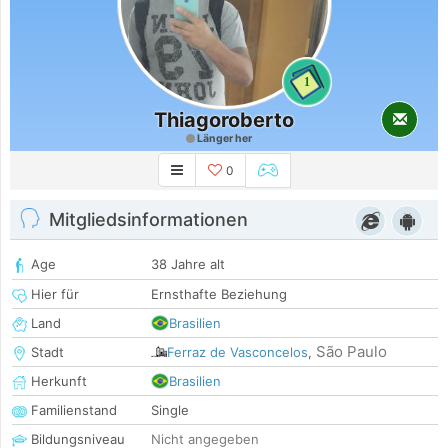
1
Thiagoroberto
Länger her
0
Mitgliedsinformationen
Age
38 Jahre alt
Hier für
Ernsthafte Beziehung
Land
Brasilien
São Paulo
Stadt
Ferraz de Vasconcelos
,
Herkunft
Brasilien
Familienstand
Single
Bildungsniveau
Nicht angegeben