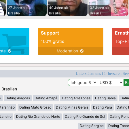
27 Jahre alt
40 Jahre alt
32 Jahre alt
Brasilia
Brasilia
Brasilia
Support
Ernsth
100% gratis
Top-Pr
nste
Moderation
Unterstütze uns für besseren Se
 Brasilien
e
Dating Alagoas
Dating Amapá
Dating Amazonas
Dating Bahia
Dati
Maranhão
Dating Mato Grosso
Dating Minas Gerais
Dating Pará
Dating 
Janeiro
Dating Rio Grande do Norte
Dating Rio Grande do Sul
Dating Ron
Dating Sergipe
Dating Tocan