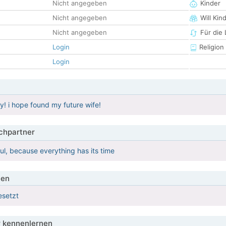
Nicht angegeben
Kinder
Nicht angegeben
Will Kin
Nicht angegeben
Für die
Login
Religion
Login
y! i hope found my future wife!
hpartner
l, because everything has its time
ien
esetzt
 kennenlernen