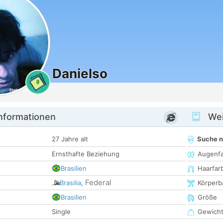
Danielso
0
informationen
Wei
27 Jahre alt
Suche 
Ernsthafte Beziehung
Augenf
Brasilien
Haarfar
Federal
Brasilia
,
Körperb
Brasilien
Größe
Single
Gewich