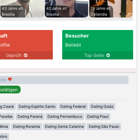
43 Jahre alt
40 Jahre alt
19 Jahre alt
Brasilia
Brasilia
Ceilandia
aft
Besucher
ofile
Beliebt
Geprüft
Top-Seite
rvice
ng Ceará
Dating Espírito Santo
Dating Federal
Dating Goiás
Paraíba
Dating Paraná
Dating Pernambuco
Dating Piauí
dônia
Dating Roraima
Dating Santa Catarina
Dating São Paulo
tins