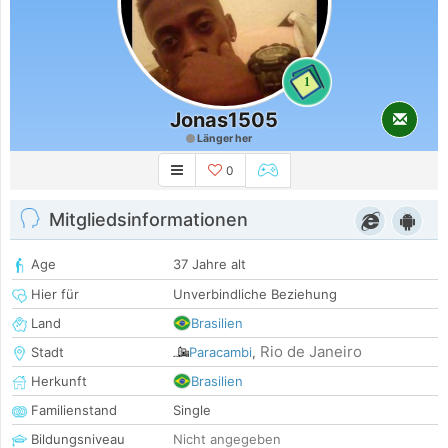
1
Jonas1505
Länger her
0
Mitgliedsinformationen
Age
37 Jahre alt
Hier für
Unverbindliche Beziehung
Land
Brasilien
Rio de Janeiro
Stadt
Paracambi
,
Herkunft
Brasilien
Familienstand
Single
Bildungsniveau
Nicht angegeben