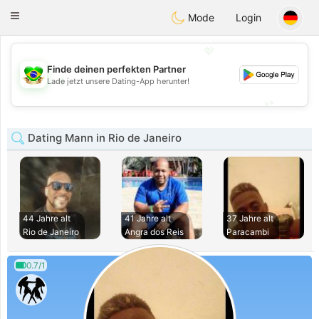
Brasil
Conversar
Toggle
Mode
Login
navigation
💖
Finde deinen perfekten Partner
💖
Lade jetzt unsere Dating-App herunter!
💕
💕
Dating Mann in Rio de Janeiro
44 Jahre alt
41 Jahre alt
37 Jahre alt
Rio de Janeiro
Angra dos Reis
Paracambi
0.7/1