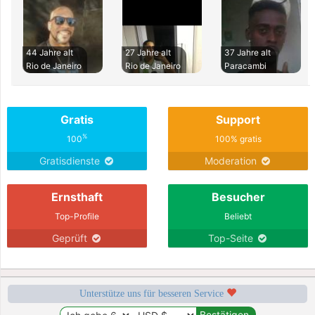
44 Jahre alt
27 Jahre alt
37 Jahre alt
Rio de Janeiro
Rio de Janeiro
Paracambi
Gratis
Support
%
100
100% gratis
Gratisdienste
Moderation
Ernsthaft
Besucher
Top-Profile
Beliebt
Geprüft
Top-Seite
Unterstütze uns für besseren Service