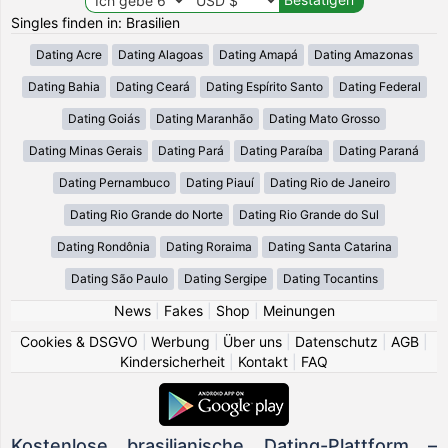
Singles finden in: Brasilien
Dating Acre
Dating Alagoas
Dating Amapá
Dating Amazonas
Dating Bahia
Dating Ceará
Dating Espírito Santo
Dating Federal
Dating Goiás
Dating Maranhão
Dating Mato Grosso
Dating Minas Gerais
Dating Pará
Dating Paraíba
Dating Paraná
Dating Pernambuco
Dating Piauí
Dating Rio de Janeiro
Dating Rio Grande do Norte
Dating Rio Grande do Sul
Dating Rondônia
Dating Roraima
Dating Santa Catarina
Dating São Paulo
Dating Sergipe
Dating Tocantins
News
|
Fakes
|
Shop
|
Meinungen
Cookies & DSGVO
|
Werbung
|
Über uns
|
Datenschutz
|
AGB
|
Kindersicherheit
|
Kontakt
|
FAQ
Kostenlose brasilianische Dating-Plattform –