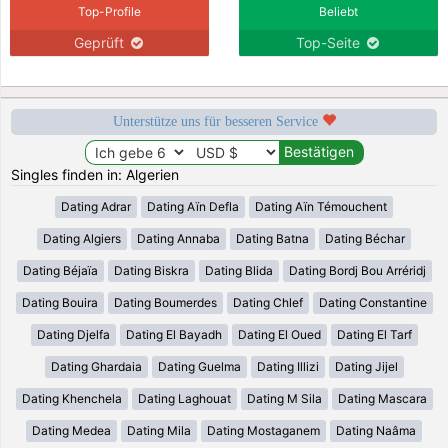
Top-Profile
Beliebt
Geprüft
Top-Seite
Unterstütze uns für besseren Service
Singles finden in: Algerien
Dating Adrar
Dating Aïn Defla
Dating Aïn Témouchent
Dating Algiers
Dating Annaba
Dating Batna
Dating Béchar
Dating Béjaïa
Dating Biskra
Dating Blida
Dating Bordj Bou Arréridj
Dating Bouira
Dating Boumerdes
Dating Chlef
Dating Constantine
Dating Djelfa
Dating El Bayadh
Dating El Oued
Dating El Tarf
Dating Ghardaia
Dating Guelma
Dating Illizi
Dating Jijel
Dating Khenchela
Dating Laghouat
Dating M Sila
Dating Mascara
Dating Medea
Dating Mila
Dating Mostaganem
Dating Naâma