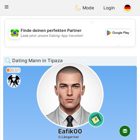
Brasil
Conversar
Toggle
Mode
Login
navigation
💖
Finde deinen perfekten Partner
💖
Lade jetzt unsere Dating-App herunter!
💕
💕
Dating Mann in Tipaza
0.5/1
0
Eafik00
Länger her