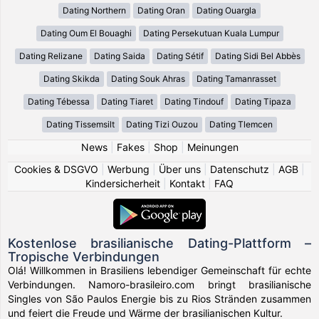
Dating Northern
Dating Oran
Dating Ouargla
Dating Oum El Bouaghi
Dating Persekutuan Kuala Lumpur
Dating Relizane
Dating Saida
Dating Sétif
Dating Sidi Bel Abbès
Dating Skikda
Dating Souk Ahras
Dating Tamanrasset
Dating Tébessa
Dating Tiaret
Dating Tindouf
Dating Tipaza
Dating Tissemsilt
Dating Tizi Ouzou
Dating Tlemcen
News
|
Fakes
|
Shop
|
Meinungen
Cookies & DSGVO
|
Werbung
|
Über uns
|
Datenschutz
|
AGB
|
Kindersicherheit
|
Kontakt
|
FAQ
Kostenlose brasilianische Dating-Plattform –
Tropische Verbindungen
Olá! Willkommen in Brasiliens lebendiger Gemeinschaft für echte
Verbindungen. Namoro-brasileiro.com bringt brasilianische
Singles von São Paulos Energie bis zu Rios Stränden zusammen
und feiert die Freude und Wärme der brasilianischen Kultur.