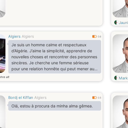
Jau
Algiers
Algiers
0.6
Je suis un homme calme et respectueux
d’Algérie. J’aime la simplicité, apprendre de
nouvelles choses et rencontrer des personnes
sincères. Je cherche une femme sérieuse
pour une relation honnête qui peut mener au
mariage. La confiance et le respect sont très
ahre alt
Mark
importants pour moi.
Bordj el Kiffan
Algiers
0.5
Olá, estou à procura da minha alma gêmea.