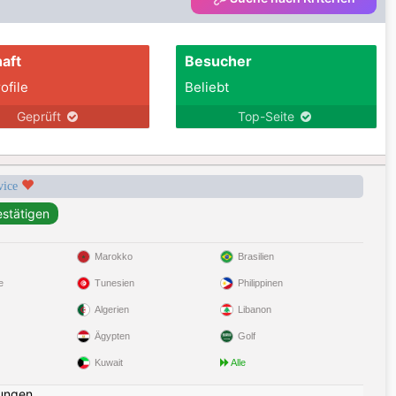
aft
Besucher
ofile
Beliebt
Geprüft
Top-Seite
rvice
Marokko
Brasilien
e
Tunesien
Philippinen
Algerien
Libanon
Ägypten
Golf
Kuwait
Alle
ungen