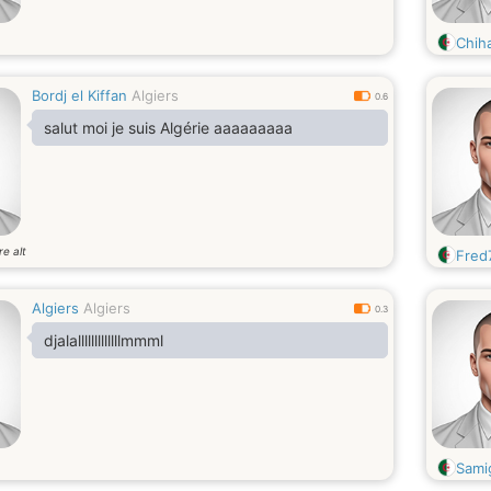
Chih
Bordj el Kiffan
Algiers
0.6
salut moi je suis Algérie aaaaaaaaa
re alt
Fred
Algiers
Algiers
0.3
djalalllllllllllllmmml
Sami