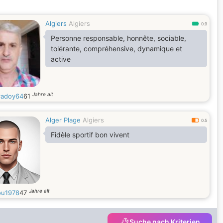
Algiers
Algiers
0.9
Personne responsable, honnête, sociable,
tolérante, compréhensive, dynamique et
active
Jahre alt
adoy64
61
Alger Plage
Algiers
0.5
Fidèle sportif bon vivent
Jahre alt
ou1978
47
Suche nach Kriterien