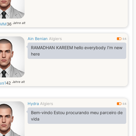
Jahre alt
nMM
36
Ain Benian
Algiers
0.5
RAMADHAN KAREEM hello everybody I'm new
here
Jahre alt
us1
42
Hydra
Algiers
0.5
Bem-vindo Estou procurando meu parceiro de
vida