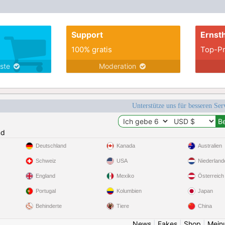
Support
Ernsth
100% gratis
Top-Pr
nste
Moderation
Unterstütze uns für besseren Se
nd
Deutschland
Kanada
Australien
Schweiz
USA
Niederland
England
Mexiko
Österreich
Portugal
Kolumbien
Japan
Behinderte
Tiere
China
News
|
Fakes
|
Shop
|
Mein