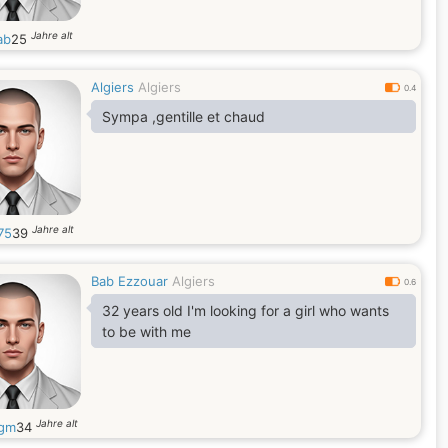
Jahre alt
ab
25
Algiers
Algiers
0.4
Sympa ,gentille et chaud
Jahre alt
75
39
Bab Ezzouar
Algiers
0.6
32 years old I'm looking for a girl who wants
to be with me
Jahre alt
gm
34