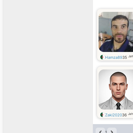
Jah
Hamza89
35
Jah
Zaki2020
36
1