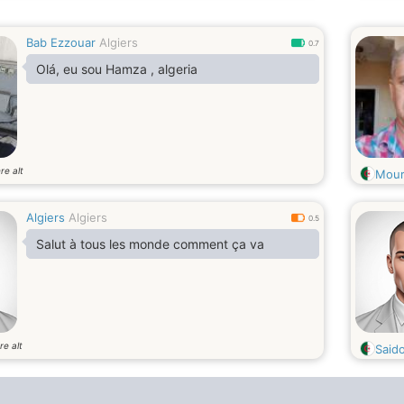
Bab Ezzouar
Algiers
0.7
Olá, eu sou Hamza , algeria
re alt
Mour
Algiers
Algiers
0.5
Salut à tous les monde comment ça va
re alt
Said