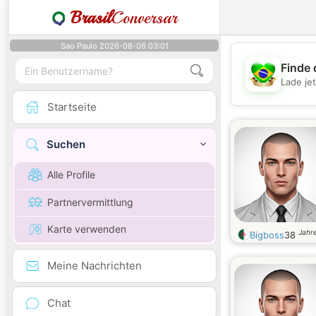
Brasil
Conversar
Sao Paulo 2026-08-06 03:01
Finde 
Lade je
Startseite
Suchen
Alle Profile
Partnervermittlung
Karte verwenden
Jahre
Bigboss
38
Meine Nachrichten
Chat