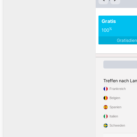
Gratis
%
100
Gratisdie
Treffen nach La
Frankreich
Belgien
Spanien
Italien
Schweden