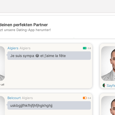
deinen perfekten Partner
💖
tzt unsere Dating-App herunter!
💕
Algiers
Algiers
0.8
Je suis sympa 😂 et j'aime la fête
 alt
Sayf
Belcourt
Algiers
0.4
uskbgjjfhkfhjfjhfjhgkhghjj