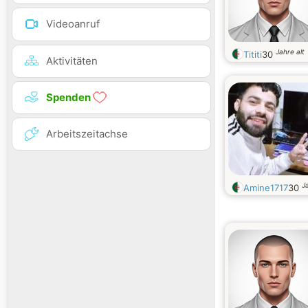
Videoanruf
Jahre alt
Tititi
30
Aktivitäten
Spenden
Arbeitszeitachse
J
Amine1717
30