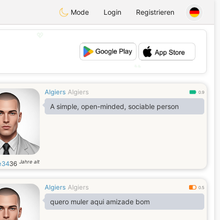
Mode
Login
Registrieren
💖
💕
Algiers
Algiers
0.9
A simple, open-minded, sociable person
Jahre alt
e34
36
Algiers
Algiers
0.5
quero muler aqui amizade bom