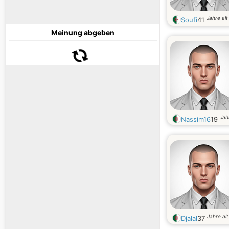
Jahre alt
Soufi
41
Meinung abgeben
Jah
Nassim16
19
Jahre alt
Djalal
37