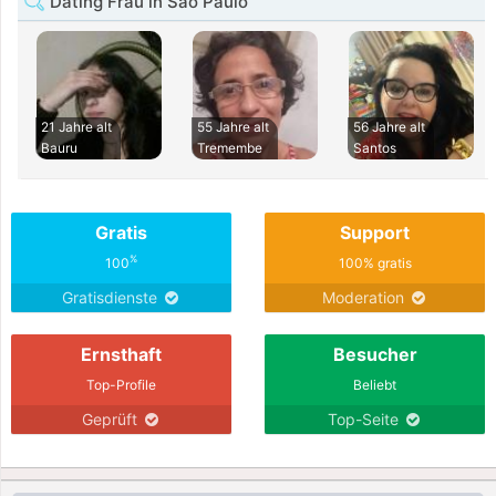
Dating Frau in São Paulo
21 Jahre alt
55 Jahre alt
56 Jahre alt
Bauru
Tremembe
Santos
Gratis
Support
%
100
100% gratis
Gratisdienste
Moderation
Ernsthaft
Besucher
Top-Profile
Beliebt
Geprüft
Top-Seite