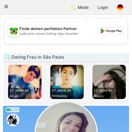
Brasil
Conversar
Toggle
Mode
Login
navigation
💖
Finde deinen perfekten Partner
💖
Lade jetzt unsere Dating-App herunter!
💕
💕
Dating Frau in São Paulo
37 Jahre alt
37 Jahre alt
21 Jahre alt
Arujá
Pinheiros
Bauru
0.7/1