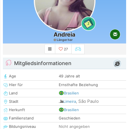
2
Andreia
Länger her
27
Mitgliedsinformationen
Age
49 Jahre alt
Hier für
Ernsthafte Beziehung
Land
Brasilien
São Paulo
Stadt
Limeira
,
Herkunft
Brasilien
Familienstand
Geschieden
Bildungsniveau
Nicht angegeben