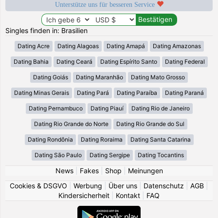
Unterstütze uns für besseren Service
Singles finden in: Brasilien
Dating Acre
Dating Alagoas
Dating Amapá
Dating Amazonas
Dating Bahia
Dating Ceará
Dating Espírito Santo
Dating Federal
Dating Goiás
Dating Maranhão
Dating Mato Grosso
Dating Minas Gerais
Dating Pará
Dating Paraíba
Dating Paraná
Dating Pernambuco
Dating Piauí
Dating Rio de Janeiro
Dating Rio Grande do Norte
Dating Rio Grande do Sul
Dating Rondônia
Dating Roraima
Dating Santa Catarina
Dating São Paulo
Dating Sergipe
Dating Tocantins
News
|
Fakes
|
Shop
|
Meinungen
Cookies & DSGVO
|
Werbung
|
Über uns
|
Datenschutz
|
AGB
|
Kindersicherheit
|
Kontakt
|
FAQ