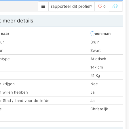
rapporteer dit profiel?
0
 meer details
 naar
een man
ur
Bruin
ur
Zwart
stype
Atletisch
147 cm
t
41 Kg
 krijgen
Nee
n willen hebben
Ja
 Stad / Land voor de liefde
Ja
e
Christelijk