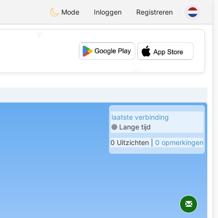
Mode
Inloggen
Registreren
💖
💕
laatste verbinding
Lange tijd
0 Uitzichten |
0 opmerkingen