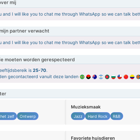
over mij
u and I will like you to chat me through WhatsApp so we can talk
mijn partner verwacht
u and I will like you to chat me through WhatsApp so we can talk
 die moeten worden gerespecteerd
eeftijdsbereik is
25-70
.
orden gecontacteerd vanuit deze landen
ter
Muzieksmaak
het zelf
Ontwerp
Jazz
Hard Rock
R&B
Favoriete huisdieren