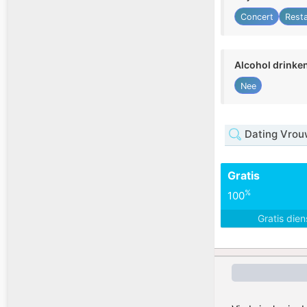
Concert
Rest
Alcohol drinke
Nee
Dating Vrou
Gratis
%
100
Gratis die