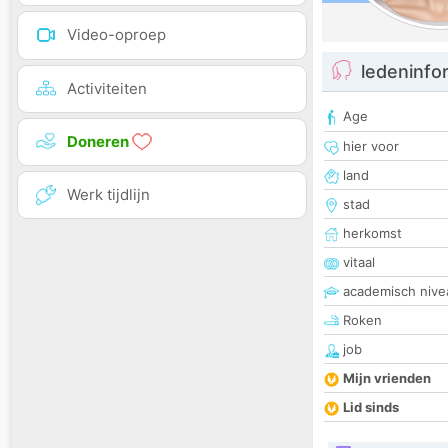
Video-oproep
ledeninfo
Activiteiten
Age
Doneren
hier voor
land
Werk tijdlijn
stad
herkomst
vitaal
academisch nive
Roken
job
Mijn vrienden
Lid sinds