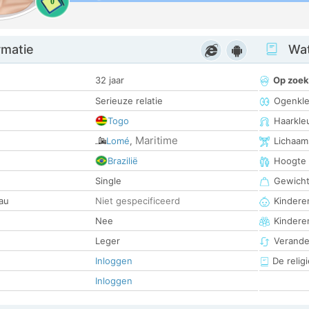
0
rmatie
Wat
32 jaar
Op zoek
Serieuze relatie
Ogenkle
Togo
Haarkle
Maritime
Lomé
,
Lichaam
Brazilië
Hoogte
Single
Gewich
au
Niet gespecificeerd
Kinderen
Nee
Kindere
Leger
Verander
Inloggen
De religi
Inloggen