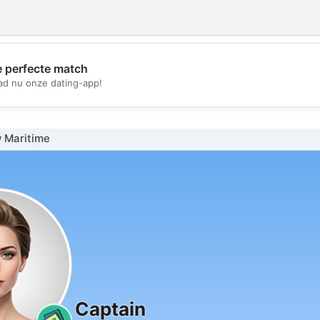
e perfecte match
💖
d nu onze dating-app!
💕
 Maritime
Captain