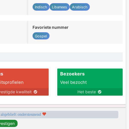
Indisch
Libanees
Arabisch
Favoriete nummer
Gospel
us
Bezoekers
itsprofielen
Veel bezocht
estigde kwaliteit
Het beste
 alsjeblieft ondersteunend