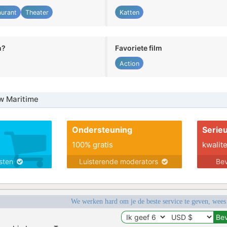
aurant
Theater
Katten
n?
Favoriete film
Action
w Maritime
Ondersteuning
Serie
100% gratis
kwalite
nsten
Luisterende moderators
Bev
We werken hard om je de beste service te geven, wees