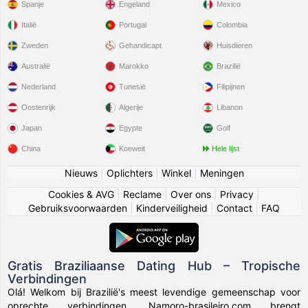
Spanje
Engeland
Mexico
Italië
Portugal
Colombia
Zweden
Gehandicapt
Huisdieren
Australië
Marokko
Brazilië
Nederland
Tunesië
Filipijnen
Oostenrijk
Algerije
Libanon
Japan
Egypte
Golf
China
Koeweit
Hele lijst
Nieuws
|
Oplichters
|
Winkel
|
Meningen
Cookies & AVG
|
Reclame
|
Over ons
|
Privacy
|
Gebruiksvoorwaarden
|
Kinderveiligheid
|
Contact
|
FAQ
Gratis Braziliaanse Dating Hub – Tropische
Verbindingen
Olá! Welkom bij Brazilië's meest levendige gemeenschap voor
oprechte verbindingen. Namoro-brasileiro.com brengt