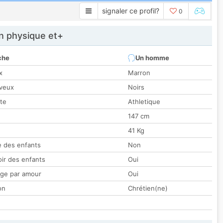
signaler ce profil?
0
 physique et+
che
Un homme
x
Marron
veux
Noirs
tte
Athletique
147 cm
41 Kg
 des enfants
Non
oir des enfants
Oui
ge par amour
Oui
on
Chrétien(ne)