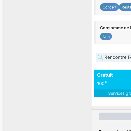
Concert
Rest
Consomme de l'
Non
Rencontre F
Gratuit
%
100
Services gr