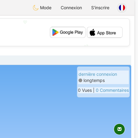
Mode
Connexion
S'inscrire
💖
💕
dernière connexion
longtemps
0 Vues |
0 Commentaires