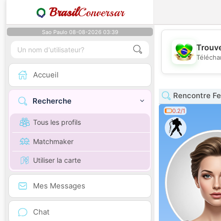
Brasil
Conversar
Sao Paulo 08-08-2026 03:39
Trouve
Télécha
Accueil
Rencontre F
Recherche
0.2/1
Tous les profils
Matchmaker
Utiliser la carte
Mes Messages
Chat