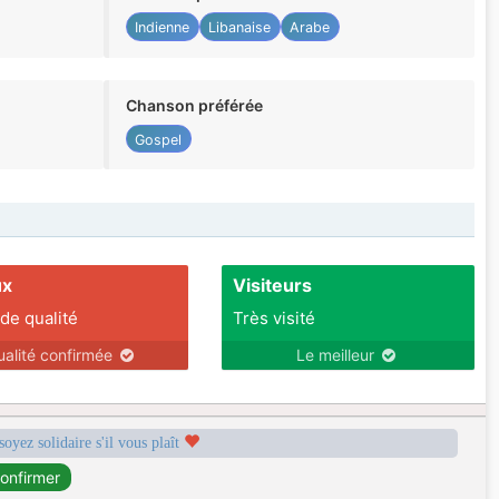
Indienne
Libanaise
Arabe
Chanson préférée
Gospel
ux
Visiteurs
 de qualité
Très visité
ualité confirmée
Le meilleur
soyez solidaire s'il vous plaît