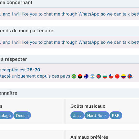
me concernant
u and I will like you to chat me through WhatsApp so we can talk
tends de mon partenaire
u and I will like you to chat me through WhatsApp so we can talk
 à respecter
acceptée est
25-70
.
ntacté uniquement depuis ces pays
.
nnaître
ts
Goûts musicaux
colage
Dessin
Jazz
Hard Rock
R&B
Animaux préférés