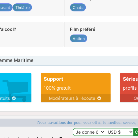
aurant
Théâtre
Chats
alcool?
Film préféré
Action
emme Maritime
Support
Série
100% gratuit
profils
atuits
Modérateurs à l'écoute
Q
Nous travaillons dur pour vous offrir le meilleur service, 