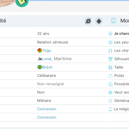
0
ité
Mon
32 ans
Je cher
Relation sérieuse
Les yeu
Togo
Les che
Maritime
Lomé
,
Silhoue
Brésil
Taille
Célibataire
Poids
Non renseigné
Possède
Non
Veut av
Militaire
Déména
Connexion
La religi
Connexion