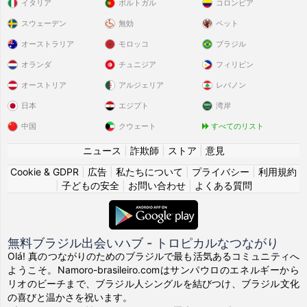
イタリア
ポルトガル
コロンビア
スウェーデン
無効
ペット
オーストラリア
モロッコ
ブラジル
オランダ
チュニジア
フィリピン
オーストリア
アルジェリア
レバノン
日本
エジプト
湾岸
中国
クウェート
すべてのリスト
ニュース
|
詐欺師
|
ストア
|
意見
Cookie & GDPR
|
広告
|
私たちについて
|
プライバシー
|
利用規約
|
子どもの安全
|
お問い合わせ
|
よくある質問
無料ブラジル出会いハブ - トロピカルなつながり
Olá! 真のつながりのためのブラジルで最も活気あるコミュニティへ
ようこそ。Namoro-brasileiro.comはサンパウロのエネルギーから
リオのビーチまで、ブラジル人シングルを結びつけ、ブラジル文化
の喜びと温かさを祝います。