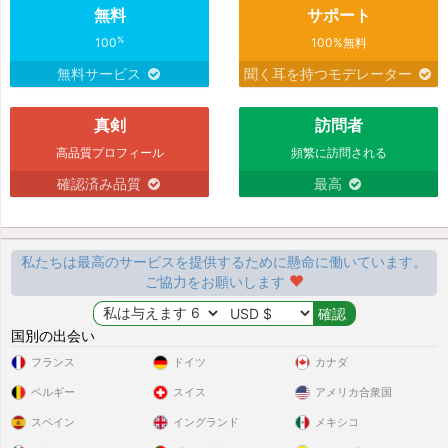
無料
サポート
%
100
100%無料
無料サービス
聞く耳を持つモデレーター
真剣
訪問者
高品質プロフィール
頻繁に訪問される
確認済み品質
最高
私たちは最高のサービスを提供するために懸命に働いています。
ご協力をお願いします
国別の出会い
フランス
ドイツ
カナダ
ベルギー
スイス
アメリカ合衆国
スペイン
イングランド
メキシコ