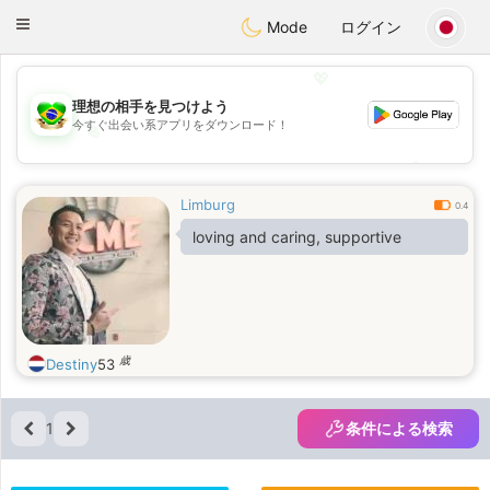
Brasil
Conversar
Toggle
Mode
ログイン
navigation
💖
理想の相手を見つけよう
今すぐ出会い系アプリをダウンロード！
💖
💕
💕
Limburg
0.4
loving and caring, supportive
歳
Destiny
53
1
条件による検索