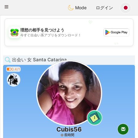
Brasil
Conversar
Toggle
Mode
ログイン
navigation
💖
理想の相手を見つけよう
💖
今すぐ出会い系アプリをダウンロード！
💕
💕
出会い 女 Santa Catarina
0.4/1
1
Cubis56
長時間