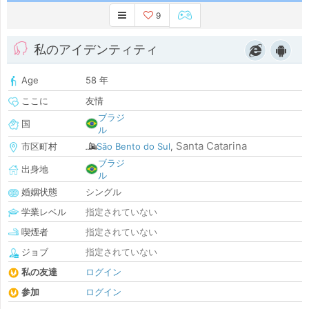
9
私のアイデンティティ
Age
58 年
ここに
友情
ブラジ
国
ル
Santa Catarina
市区町村
São Bento do Sul
,
ブラジ
出身地
ル
婚姻状態
シングル
学業レベル
指定されていない
喫煙者
指定されていない
ジョブ
指定されていない
私の友達
ログイン
参加
ログイン