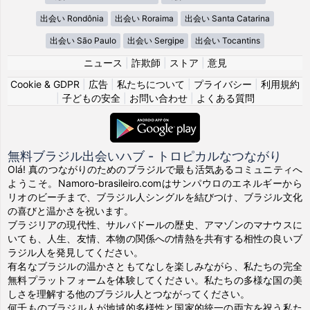
出会い Rondônia
出会い Roraima
出会い Santa Catarina
出会い São Paulo
出会い Sergipe
出会い Tocantins
ニュース
|
詐欺師
|
ストア
|
意見
Cookie & GDPR
|
広告
|
私たちについて
|
プライバシー
|
利用規約
|
子どもの安全
|
お問い合わせ
|
よくある質問
無料ブラジル出会いハブ - トロピカルなつながり
Olá! 真のつながりのためのブラジルで最も活気あるコミュニティへ
ようこそ。Namoro-brasileiro.comはサンパウロのエネルギーから
リオのビーチまで、ブラジル人シングルを結びつけ、ブラジル文化
の喜びと温かさを祝います。
ブラジリアの現代性、サルバドールの歴史、アマゾンのマナウスに
いても、人生、友情、本物の関係への情熱を共有する相性の良いブ
ラジル人を発見してください。
有名なブラジルの温かさともてなしを楽しみながら、私たちの完全
無料プラットフォームを体験してください。私たちの多様な国の美
しさを理解する他のブラジル人とつながってください。
何千ものブラジル人が地域的多様性と国家的統一の両方を祝う私た