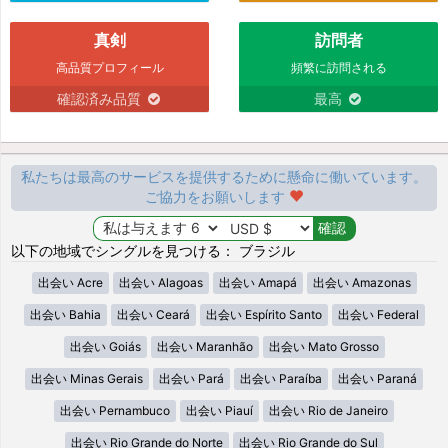
真剣
訪問者
高品質プロフィール
頻繁に訪問される
確認済み品質
最高
私たちは最高のサービスを提供するために懸命に働いています。
ご協力をお願いします
以下の地域でシングルを見つける： ブラジル
出会い Acre
出会い Alagoas
出会い Amapá
出会い Amazonas
出会い Bahia
出会い Ceará
出会い Espírito Santo
出会い Federal
出会い Goiás
出会い Maranhão
出会い Mato Grosso
出会い Minas Gerais
出会い Pará
出会い Paraíba
出会い Paraná
出会い Pernambuco
出会い Piauí
出会い Rio de Janeiro
出会い Rio Grande do Norte
出会い Rio Grande do Sul