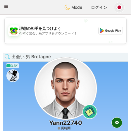
Brasil
Conversar
Toggle
Mode
ログイン
navigation
💖
理想の相手を見つけよう
💖
今すぐ出会い系アプリをダウンロード！
💕
💕
出会い 男 Bretagne
0.6/1
0
Yann22740
長時間