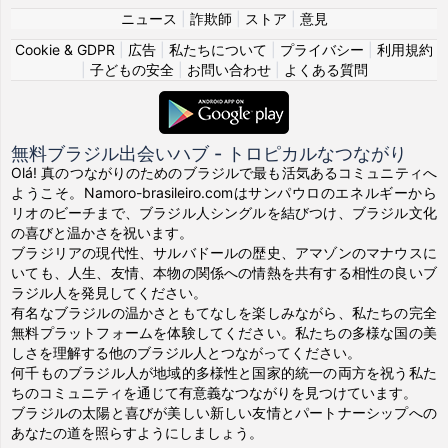
ニュース
|
詐欺師
|
ストア
|
意見
Cookie & GDPR
|
広告
|
私たちについて
|
プライバシー
|
利用規約
|
子どもの安全
|
お問い合わせ
|
よくある質問
無料ブラジル出会いハブ - トロピカルなつながり
Olá! 真のつながりのためのブラジルで最も活気あるコミュニティへ
ようこそ。Namoro-brasileiro.comはサンパウロのエネルギーから
リオのビーチまで、ブラジル人シングルを結びつけ、ブラジル文化
の喜びと温かさを祝います。
ブラジリアの現代性、サルバドールの歴史、アマゾンのマナウスに
いても、人生、友情、本物の関係への情熱を共有する相性の良いブ
ラジル人を発見してください。
有名なブラジルの温かさともてなしを楽しみながら、私たちの完全
無料プラットフォームを体験してください。私たちの多様な国の美
しさを理解する他のブラジル人とつながってください。
何千ものブラジル人が地域的多様性と国家的統一の両方を祝う私た
ちのコミュニティを通じて有意義なつながりを見つけています。
ブラジルの太陽と喜びが美しい新しい友情とパートナーシップへの
あなたの道を照らすようにしましょう。