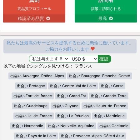
高品質プロフィール
頻繁に訪問される
確認済み品質
最高
私たちは最高のサービスを提供するために懸命に働いています。
ご協力をお願いします
以下の地域でシングルを見つける： フランス
出会い Auvergne-Rhône-Alpes
出会い Bourgogne-Franche-Comté
出会い Bretagne
出会い Centre-Val de Loire
出会い Corse
出会い Fort-de-france
出会い Grand Est
出会い Grande-Terre
出会い Guadeloupe
出会い Guyane
出会い Hauts-de-France
出会い Île-de-France
出会い La Réunion
出会い Martinique
出会い Normandie
出会い Nouvelle-Aquitaine
出会い Occitanie
出会い Pays de la Loire
出会い Provence-Alpes-Côte d Azur