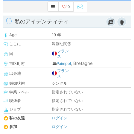
0
私のアイデンティティ
Age
19 年
ここに
深刻な関係
フラン
国
ス
Bretagne
市区町村
Paimpol
,
フラン
出身地
ス
婚姻状態
シングル
学業レベル
指定されていない
喫煙者
指定されていない
ジョブ
指定されていない
私の友達
ログイン
参加
ログイン