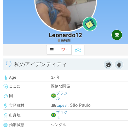
1
Leonardo12
長時間
1
私のアイデンティティ
Age
37 年
ここに
深刻な関係
ブラジ
国
ル
São Paulo
市区町村
Itapevi
,
ブラジ
出身地
ル
婚姻状態
シングル