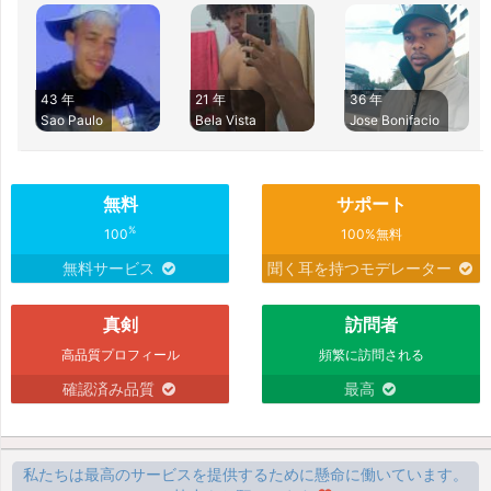
43 年
21 年
36 年
Sao Paulo
Bela Vista
Jose Bonifacio
無料
サポート
%
100
100%無料
無料サービス
聞く耳を持つモデレーター
真剣
訪問者
高品質プロフィール
頻繁に訪問される
確認済み品質
最高
私たちは最高のサービスを提供するために懸命に働いています。