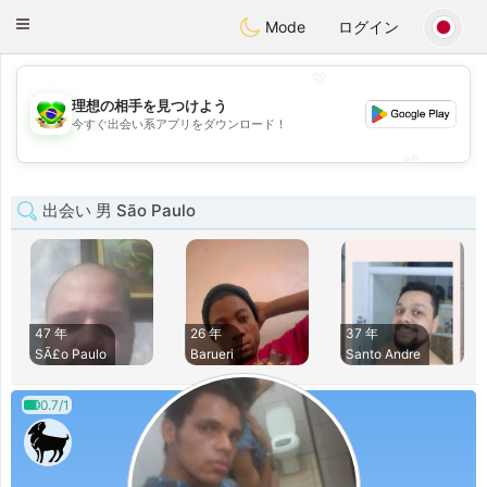
Brasil
Conversar
Toggle
Mode
ログイン
navigation
💖
理想の相手を見つけよう
💖
今すぐ出会い系アプリをダウンロード！
💕
💕
出会い 男 São Paulo
47 年
26 年
37 年
SÃ£o Paulo
Barueri
Santo Andre
0.7/1