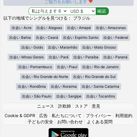
ご協力をお願いします
以下の地域でシングルを見つける： ブラジル
出会い Acre
出会い Alagoas
出会い Amapá
出会い Amazonas
出会い Bahia
出会い Ceará
出会い Espírito Santo
出会い Federal
出会い Goiás
出会い Maranhão
出会い Mato Grosso
出会い Minas Gerais
出会い Pará
出会い Paraíba
出会い Paraná
出会い Pernambuco
出会い Piauí
出会い Rio de Janeiro
出会い Rio Grande do Norte
出会い Rio Grande do Sul
出会い Rondônia
出会い Roraima
出会い Santa Catarina
出会い São Paulo
出会い Sergipe
出会い Tocantins
ニュース
|
詐欺師
|
ストア
|
意見
Cookie & GDPR
|
広告
|
私たちについて
|
プライバシー
|
利用規約
|
子どもの安全
|
お問い合わせ
|
よくある質問