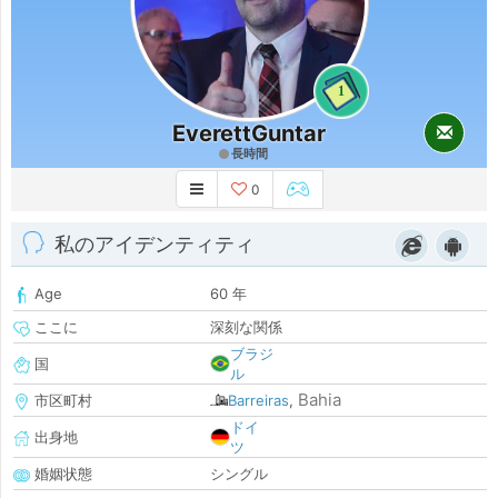
1
EverettGuntar
長時間
0
私のアイデンティティ
Age
60 年
ここに
深刻な関係
ブラジ
国
ル
Bahia
市区町村
Barreiras
,
ドイ
出身地
ツ
婚姻状態
シングル