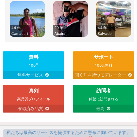
44 年
20 年
44 年
Camacari
Abaíra
Salvador
無料
サポート
%
100
100%無料
無料サービス
聞く耳を持つモデレーター
真剣
訪問者
高品質プロフィール
頻繁に訪問される
確認済み品質
最高
私たちは最高のサービスを提供するために懸命に働いています。