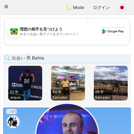
Brasil
Conversar
Toggle
Mode
ログイン
navigation
💖
理想の相手を見つけよう
💖
今すぐ出会い系アプリをダウンロード！
💕
💕
出会い 男 Bahia
32 年
44 年
26 年
Jequie
Salvador
Salvador
0/1