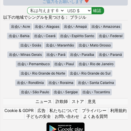
ご協力をお願いします
以下の地域でシングルを見つける： ブラジル
出会い Acre
出会い Alagoas
出会い Amapá
出会い Amazonas
出会い Bahia
出会い Ceará
出会い Espírito Santo
出会い Federal
出会い Goiás
出会い Maranhão
出会い Mato Grosso
出会い Minas Gerais
出会い Pará
出会い Paraíba
出会い Paraná
出会い Pernambuco
出会い Piauí
出会い Rio de Janeiro
出会い Rio Grande do Norte
出会い Rio Grande do Sul
出会い Rondônia
出会い Roraima
出会い Santa Catarina
出会い São Paulo
出会い Sergipe
出会い Tocantins
ニュース
|
詐欺師
|
ストア
|
意見
Cookie & GDPR
|
広告
|
私たちについて
|
プライバシー
|
利用規約
|
子どもの安全
|
お問い合わせ
|
よくある質問