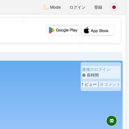
Mode
ログイン
登録
💖
💕
最後のログイン
長時間
1 ビュー |
0 コメント