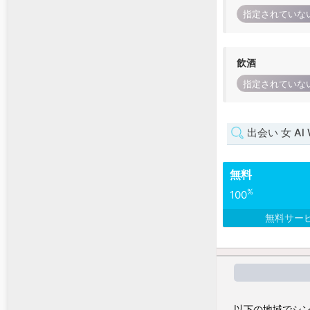
指定されていな
飲酒
指定されていな
出会い 女 Al 
無料
%
100
無料サー
以下の地域でシン