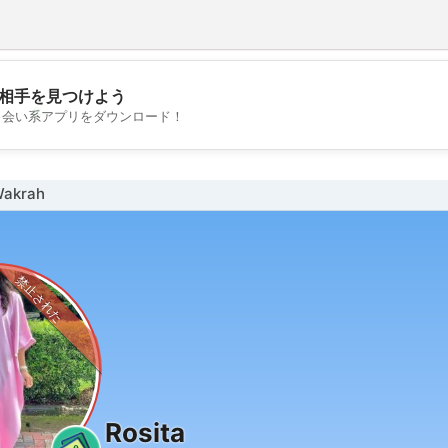
相手を見つけよう
💖
出会い系アプリをダウンロード！
💕
akrah
禁止された
Rosita