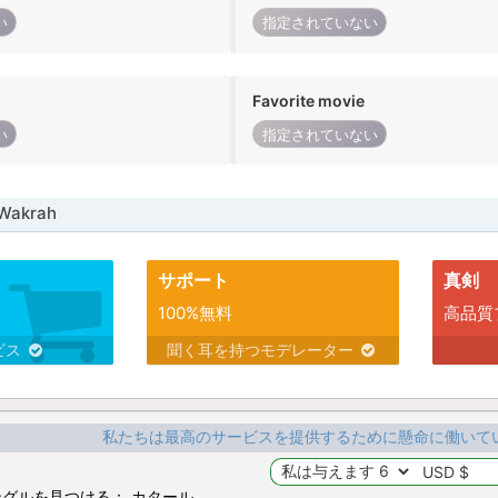
い
指定されていない
Favorite movie
い
指定されていない
Wakrah
サポート
真剣
100%無料
高品質
ビス
聞く耳を持つモデレーター
私たちは最高のサービスを提供するために懸命に働いて
グルを見つける： カタール