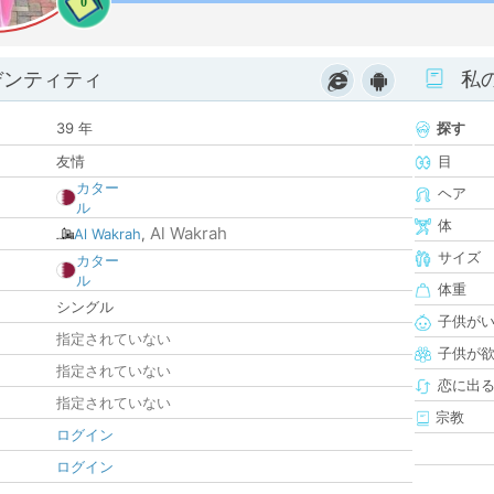
0
デンティティ
私
39 年
探す
友情
目
カター
ヘア
ル
体
Al Wakrah
Al Wakrah
,
サイズ
カター
ル
体重
シングル
子供が
指定されていない
子供が
指定されていない
恋に出
指定されていない
宗教
ログイン
ログイン