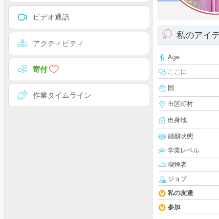
ビデオ通話
私のアイ
アクティビティ
Age
寄付
ここに
国
作業タイムライン
市区町村
出身地
婚姻状態
学業レベル
喫煙者
ジョブ
私の友達
参加