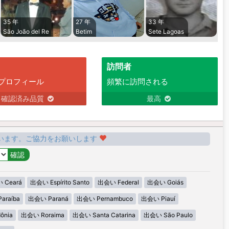
35 年
27 年
33 年
São João del Re
Betim
Sete Lagoas
訪問者
プロフィール
頻繁に訪問される
確認済み品質
最高
います。ご協力をお願いします
 Ceará
出会い Espírito Santo
出会い Federal
出会い Goiás
araíba
出会い Paraná
出会い Pernambuco
出会い Piauí
ônia
出会い Roraima
出会い Santa Catarina
出会い São Paulo