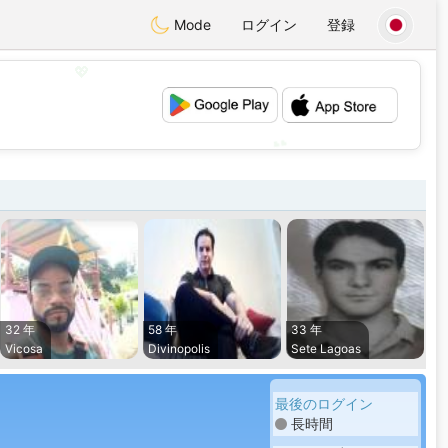
Mode
ログイン
登録
💖
💕
32 年
58 年
33 年
Vicosa
Divinopolis
Sete Lagoas
最後のログイン
長時間