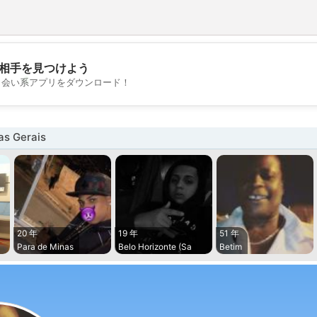
相手を見つけよう
💖
出会い系アプリをダウンロード！
💕
s Gerais
20 年
19 年
51 年
Para de Minas
Belo Horizonte (Sa
Betim