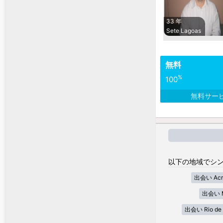
33 年
Sete Lagoas
無料
%
100
無料サー
以下の地域でシン
出会い Acr
出会い M
出会い Rio de 