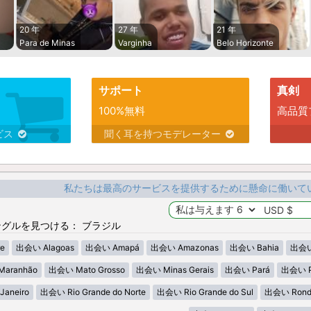
20 年
27 年
21 年
Para de Minas
Varginha
Belo Horizonte
サポート
真剣
100%無料
高品質
ビス
聞く耳を持つモデレーター
私たちは最高のサービスを提供するために懸命に働いて
グルを見つける： ブラジル
e
出会い Alagoas
出会い Amapá
出会い Amazonas
出会い Bahia
出会い
aranhão
出会い Mato Grosso
出会い Minas Gerais
出会い Pará
出会い P
Janeiro
出会い Rio Grande do Norte
出会い Rio Grande do Sul
出会い Rond