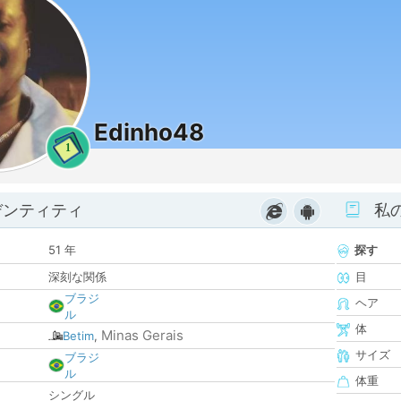
Edinho48
1
デンティティ
私
51 年
探す
深刻な関係
目
ブラジ
ヘア
ル
体
Minas Gerais
Betim
,
サイズ
ブラジ
ル
体重
シングル