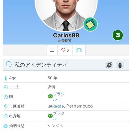
0
Carlos88
長時間
0
私のアイデンティティ
Age
50 年
ここに
友情
ブラジ
国
ル
Pernambuco
市区町村
Recife
,
ブラジ
出身地
ル
婚姻状態
シングル