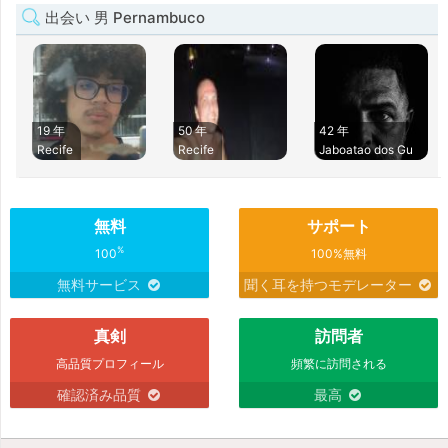
出会い 男 Pernambuco
19 年
50 年
42 年
Recife
Recife
Jaboatao dos Gu
無料
サポート
%
100
100%無料
無料サービス
聞く耳を持つモデレーター
真剣
訪問者
高品質プロフィール
頻繁に訪問される
確認済み品質
最高