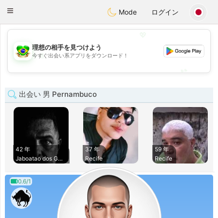
Brasil
Conversar
Toggle
Mode
ログイン
navigation
💖
理想の相手を見つけよう
💖
今すぐ出会い系アプリをダウンロード！
💕
💕
出会い 男 Pernambuco
42 年
37 年
59 年
Jaboatao dos Guara
Recife
Recife
0.6/1