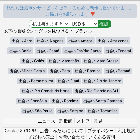
私たちは最高のサービスを提供するために懸命に働いています。
ご協力をお願いします
以下の地域でシングルを見つける： ブラジル
出会い Acre
出会い Alagoas
出会い Amapá
出会い Amazonas
出会い Bahia
出会い Ceará
出会い Espírito Santo
出会い Federal
出会い Goiás
出会い Maranhão
出会い Mato Grosso
出会い Minas Gerais
出会い Pará
出会い Paraíba
出会い Paraná
出会い Pernambuco
出会い Piauí
出会い Rio de Janeiro
出会い Rio Grande do Norte
出会い Rio Grande do Sul
出会い Rondônia
出会い Roraima
出会い Santa Catarina
出会い São Paulo
出会い Sergipe
出会い Tocantins
ニュース
|
詐欺師
|
ストア
|
意見
Cookie & GDPR
|
広告
|
私たちについて
|
プライバシー
|
利用規約
|
子どもの安全
|
お問い合わせ
|
よくある質問