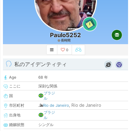
1
Paulo5252
長時間
0
私のアイデンティティ
Age
68 年
ここに
深刻な関係
ブラジ
国
ル
Rio de Janeiro
市区町村
Rio de Janeiro
,
ブラジ
出身地
ル
婚姻状態
シングル