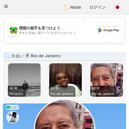
Brasil
Conversar
Toggle
Mode
ログイン
navigation
💖
理想の相手を見つけよう
💖
今すぐ出会い系アプリをダウンロード！
💕
💕
出会い 男 Rio de Janeiro
65 年
55 年
68 年
Nilopolis
Rio de Janeiro
Rio de Janeiro
0.8/1