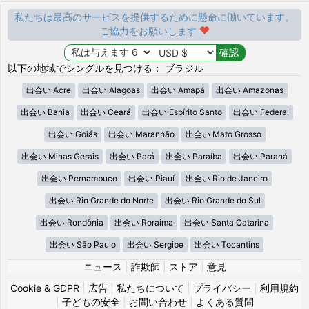
私たちは最高のサービスを提供するために懸命に働いています。
ご協力をお願いします
以下の地域でシングルを見つける： ブラジル
出会い Acre
出会い Alagoas
出会い Amapá
出会い Amazonas
出会い Bahia
出会い Ceará
出会い Espírito Santo
出会い Federal
出会い Goiás
出会い Maranhão
出会い Mato Grosso
出会い Minas Gerais
出会い Pará
出会い Paraíba
出会い Paraná
出会い Pernambuco
出会い Piauí
出会い Rio de Janeiro
出会い Rio Grande do Norte
出会い Rio Grande do Sul
出会い Rondônia
出会い Roraima
出会い Santa Catarina
出会い São Paulo
出会い Sergipe
出会い Tocantins
ニュース
|
詐欺師
|
ストア
|
意見
Cookie & GDPR
|
広告
|
私たちについて
|
プライバシー
|
利用規約
|
子どもの安全
|
お問い合わせ
|
よくある質問