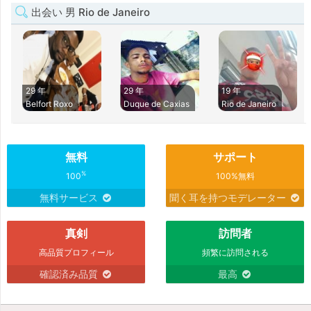
出会い 男 Rio de Janeiro
29 年
29 年
19 年
Belfort Roxo
Duque de Caxias
Rio de Janeiro
無料
サポート
%
100
100%無料
無料サービス
聞く耳を持つモデレーター
真剣
訪問者
高品質プロフィール
頻繁に訪問される
確認済み品質
最高