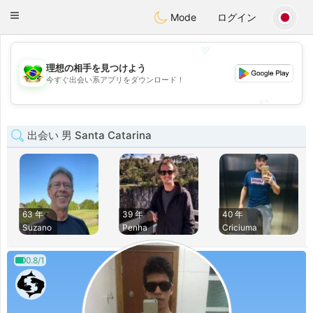
Brasil
Conversar
Toggle
Mode
ログイン
navigation
💖
理想の相手を見つけよう
💖
今すぐ出会い系アプリをダウンロード！
💕
💕
出会い 男 Santa Catarina
63 年
39 年
40 年
Suzano
Penha
Criciuma
0.8/1