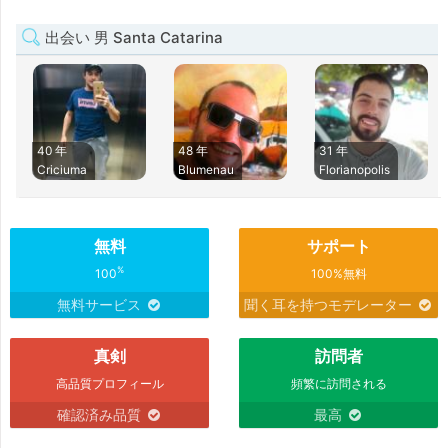
出会い 男 Santa Catarina
40 年
48 年
31 年
Criciuma
Blumenau
Florianopolis
無料
サポート
%
100
100%無料
無料サービス
聞く耳を持つモデレーター
真剣
訪問者
高品質プロフィール
頻繁に訪問される
確認済み品質
最高