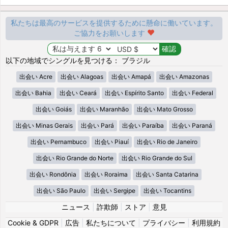
私たちは最高のサービスを提供するために懸命に働いています。
ご協力をお願いします
以下の地域でシングルを見つける： ブラジル
出会い Acre
出会い Alagoas
出会い Amapá
出会い Amazonas
出会い Bahia
出会い Ceará
出会い Espírito Santo
出会い Federal
出会い Goiás
出会い Maranhão
出会い Mato Grosso
出会い Minas Gerais
出会い Pará
出会い Paraíba
出会い Paraná
出会い Pernambuco
出会い Piauí
出会い Rio de Janeiro
出会い Rio Grande do Norte
出会い Rio Grande do Sul
出会い Rondônia
出会い Roraima
出会い Santa Catarina
出会い São Paulo
出会い Sergipe
出会い Tocantins
ニュース
|
詐欺師
|
ストア
|
意見
Cookie & GDPR
|
広告
|
私たちについて
|
プライバシー
|
利用規約