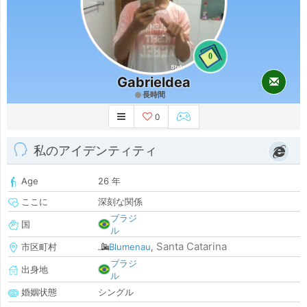
0
Gabrieldea
長時間
0
私のアイデンティティ
Age
26 年
ここに
深刻な関係
ブラジ
国
ル
Santa Catarina
市区町村
Blumenau
,
ブラジ
出身地
ル
婚姻状態
シングル