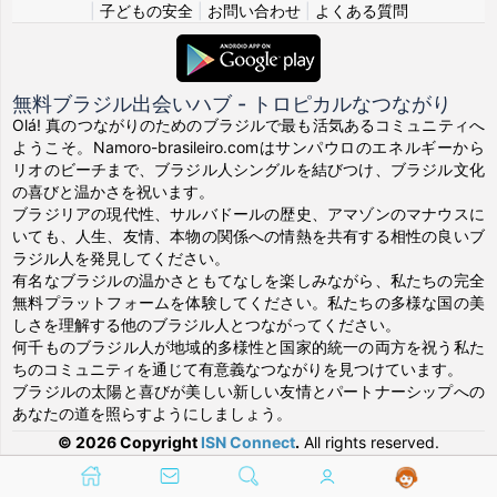
|
子どもの安全
|
お問い合わせ
|
よくある質問
無料ブラジル出会いハブ - トロピカルなつながり
Olá! 真のつながりのためのブラジルで最も活気あるコミュニティへ
ようこそ。Namoro-brasileiro.comはサンパウロのエネルギーから
リオのビーチまで、ブラジル人シングルを結びつけ、ブラジル文化
の喜びと温かさを祝います。
ブラジリアの現代性、サルバドールの歴史、アマゾンのマナウスに
いても、人生、友情、本物の関係への情熱を共有する相性の良いブ
ラジル人を発見してください。
有名なブラジルの温かさともてなしを楽しみながら、私たちの完全
無料プラットフォームを体験してください。私たちの多様な国の美
しさを理解する他のブラジル人とつながってください。
何千ものブラジル人が地域的多様性と国家的統一の両方を祝う私た
ちのコミュニティを通じて有意義なつながりを見つけています。
ブラジルの太陽と喜びが美しい新しい友情とパートナーシップへの
あなたの道を照らすようにしましょう。
© 2026 Copyright
ISN Connect
.
All rights reserved.