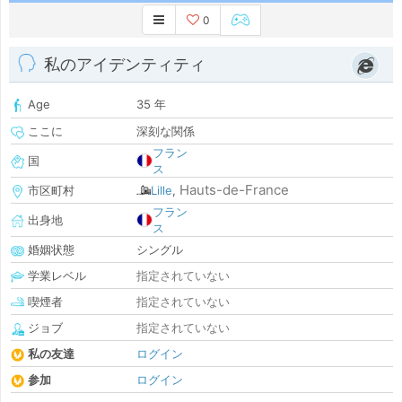
0
私のアイデンティティ
Age
35 年
ここに
深刻な関係
フラン
国
ス
Hauts-de-France
市区町村
Lille
,
フラン
出身地
ス
婚姻状態
シングル
学業レベル
指定されていない
喫煙者
指定されていない
ジョブ
指定されていない
私の友達
ログイン
参加
ログイン