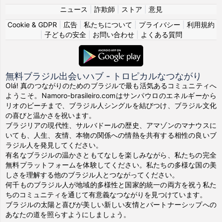
ニュース
|
詐欺師
|
ストア
|
意見
Cookie & GDPR
|
広告
|
私たちについて
|
プライバシー
|
利用規約
|
子どもの安全
|
お問い合わせ
|
よくある質問
無料ブラジル出会いハブ - トロピカルなつながり
Olá! 真のつながりのためのブラジルで最も活気あるコミュニティへ
ようこそ。Namoro-brasileiro.comはサンパウロのエネルギーから
リオのビーチまで、ブラジル人シングルを結びつけ、ブラジル文化
の喜びと温かさを祝います。
ブラジリアの現代性、サルバドールの歴史、アマゾンのマナウスに
いても、人生、友情、本物の関係への情熱を共有する相性の良いブ
ラジル人を発見してください。
有名なブラジルの温かさともてなしを楽しみながら、私たちの完全
無料プラットフォームを体験してください。私たちの多様な国の美
しさを理解する他のブラジル人とつながってください。
何千ものブラジル人が地域的多様性と国家的統一の両方を祝う私た
ちのコミュニティを通じて有意義なつながりを見つけています。
ブラジルの太陽と喜びが美しい新しい友情とパートナーシップへの
あなたの道を照らすようにしましょう。