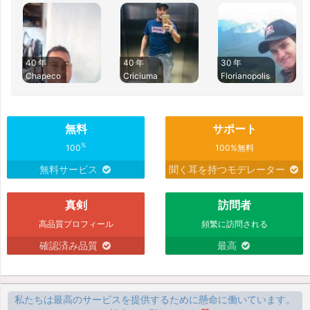
40 年
40 年
30 年
Chapeco
Criciuma
Florianopolis
無料
サポート
%
100
100%無料
無料サービス
聞く耳を持つモデレーター
真剣
訪問者
高品質プロフィール
頻繁に訪問される
確認済み品質
最高
私たちは最高のサービスを提供するために懸命に働いています。