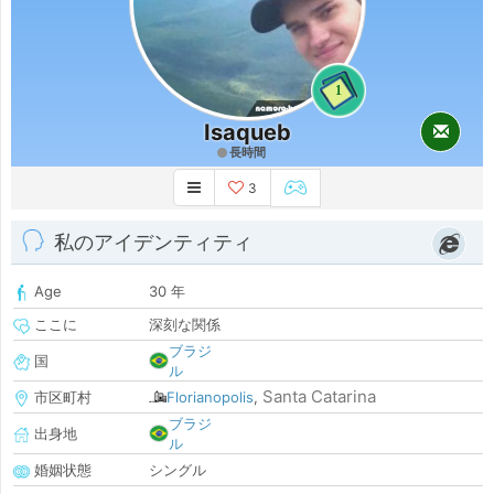
1
Isaqueb
長時間
3
私のアイデンティティ
Age
30 年
ここに
深刻な関係
ブラジ
国
ル
Santa Catarina
市区町村
Florianopolis
,
ブラジ
出身地
ル
婚姻状態
シングル