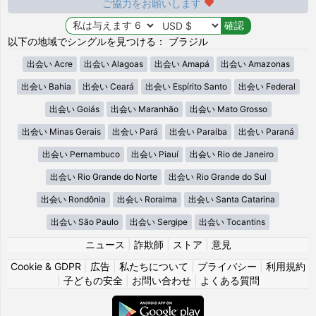
ご協力をお願いします
以下の地域でシングルを見つける： ブラジル
出会い Acre
出会い Alagoas
出会い Amapá
出会い Amazonas
出会い Bahia
出会い Ceará
出会い Espírito Santo
出会い Federal
出会い Goiás
出会い Maranhão
出会い Mato Grosso
出会い Minas Gerais
出会い Pará
出会い Paraíba
出会い Paraná
出会い Pernambuco
出会い Piauí
出会い Rio de Janeiro
出会い Rio Grande do Norte
出会い Rio Grande do Sul
出会い Rondônia
出会い Roraima
出会い Santa Catarina
出会い São Paulo
出会い Sergipe
出会い Tocantins
ニュース
|
詐欺師
|
ストア
|
意見
Cookie & GDPR
|
広告
|
私たちについて
|
プライバシー
|
利用規約
|
子どもの安全
|
お問い合わせ
|
よくある質問