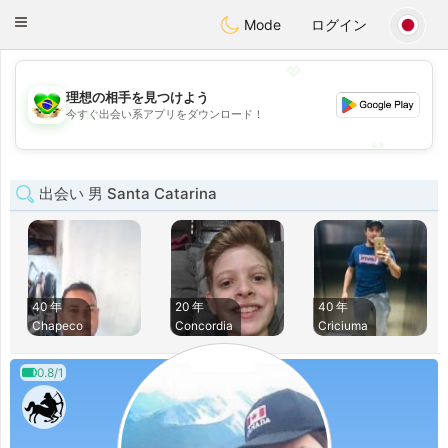
Brasil
Conversar
Toggle
Mode
ログイン
navigation
💖
理想の相手を見つけよう
💖
今すぐ出会い系アプリをダウンロード！
💕
💕
出会い 男 Santa Catarina
40 年
20 年
40 年
Chapeco
Concordia
Criciuma
0.8/1