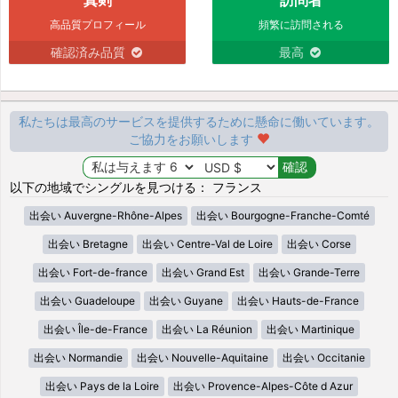
高品質プロフィール
頻繁に訪問される
確認済み品質
最高
私たちは最高のサービスを提供するために懸命に働いています。
ご協力をお願いします
以下の地域でシングルを見つける： フランス
出会い Auvergne-Rhône-Alpes
出会い Bourgogne-Franche-Comté
出会い Bretagne
出会い Centre-Val de Loire
出会い Corse
出会い Fort-de-france
出会い Grand Est
出会い Grande-Terre
出会い Guadeloupe
出会い Guyane
出会い Hauts-de-France
出会い Île-de-France
出会い La Réunion
出会い Martinique
出会い Normandie
出会い Nouvelle-Aquitaine
出会い Occitanie
出会い Pays de la Loire
出会い Provence-Alpes-Côte d Azur