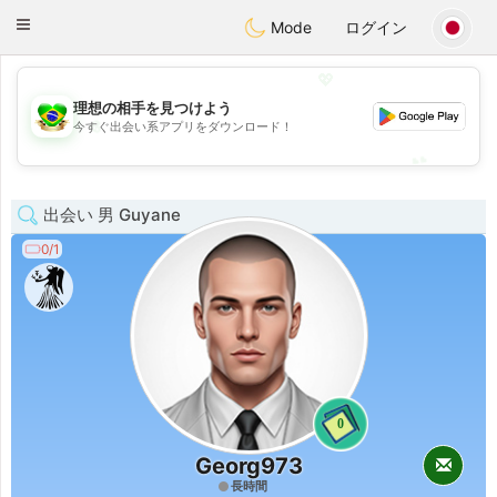
Brasil
Conversar
Toggle
Mode
ログイン
navigation
💖
理想の相手を見つけよう
💖
今すぐ出会い系アプリをダウンロード！
💕
💕
出会い 男 Guyane
0/1
0
Georg973
長時間