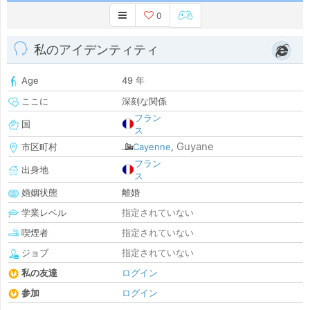
0
私のアイデンティティ
Age
49 年
ここに
深刻な関係
フラン
国
ス
Guyane
市区町村
Cayenne
,
フラン
出身地
ス
婚姻状態
離婚
学業レベル
指定されていない
喫煙者
指定されていない
ジョブ
指定されていない
私の友達
ログイン
参加
ログイン