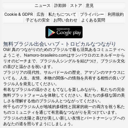
ニュース
|
詐欺師
|
ストア
|
意見
Cookie & GDPR
|
広告
|
私たちについて
|
プライバシー
|
利用規約
|
子どもの安全
|
お問い合わせ
|
よくある質問
無料ブラジル出会いハブ - トロピカルなつながり
Olá! 真のつながりのためのブラジルで最も活気あるコミュニティへ
ようこそ。Namoro-brasileiro.comはサンパウロのエネルギーから
リオのビーチまで、ブラジル人シングルを結びつけ、ブラジル文化
の喜びと温かさを祝います。
ブラジリアの現代性、サルバドールの歴史、アマゾンのマナウスに
いても、人生、友情、本物の関係への情熱を共有する相性の良いブ
ラジル人を発見してください。
有名なブラジルの温かさともてなしを楽しみながら、私たちの完全
無料プラットフォームを体験してください。私たちの多様な国の美
しさを理解する他のブラジル人とつながってください。
何千ものブラジル人が地域的多様性と国家的統一の両方を祝う私た
ちのコミュニティを通じて有意義なつながりを見つけています。
ブラジルの太陽と喜びが美しい新しい友情とパートナーシップへの
あなたの道を照らすようにしましょう。