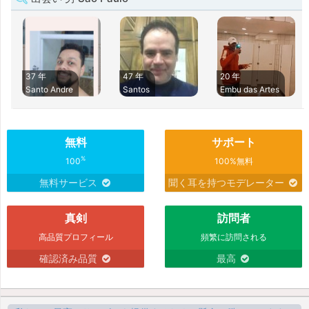
37 年
47 年
20 年
Santo Andre
Santos
Embu das Artes
無料
サポート
%
100
100%無料
無料サービス
聞く耳を持つモデレーター
真剣
訪問者
高品質プロフィール
頻繁に訪問される
確認済み品質
最高