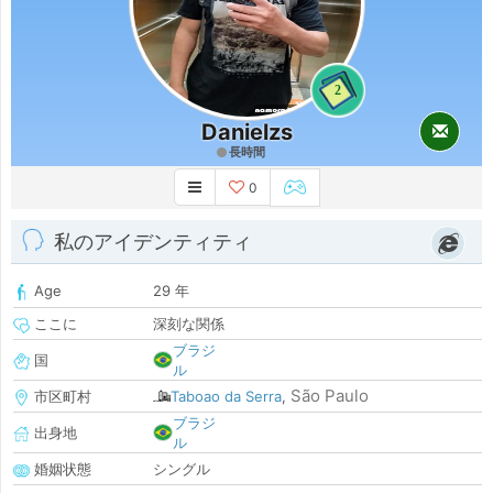
2
Danielzs
長時間
0
私のアイデンティティ
Age
29 年
ここに
深刻な関係
ブラジ
国
ル
São Paulo
市区町村
Taboao da Serra
,
ブラジ
出身地
ル
婚姻状態
シングル