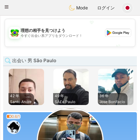
Brasil
Conversar
Toggle
Mode
ログイン
navigation
💖
理想の相手を見つけよう
💖
今すぐ出会い系アプリをダウンロード！
💕
💕
出会い 男 São Paulo
42 年
49 年
36 年
Santo Andre
SÃ£o Paulo
Jose Bonifacio
0.6/1