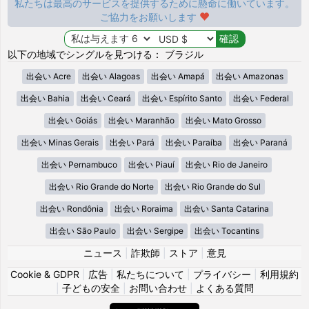
私たちは最高のサービスを提供するために懸命に働いています。
ご協力をお願いします
以下の地域でシングルを見つける： ブラジル
出会い Acre
出会い Alagoas
出会い Amapá
出会い Amazonas
出会い Bahia
出会い Ceará
出会い Espírito Santo
出会い Federal
出会い Goiás
出会い Maranhão
出会い Mato Grosso
出会い Minas Gerais
出会い Pará
出会い Paraíba
出会い Paraná
出会い Pernambuco
出会い Piauí
出会い Rio de Janeiro
出会い Rio Grande do Norte
出会い Rio Grande do Sul
出会い Rondônia
出会い Roraima
出会い Santa Catarina
出会い São Paulo
出会い Sergipe
出会い Tocantins
ニュース
|
詐欺師
|
ストア
|
意見
Cookie & GDPR
|
広告
|
私たちについて
|
プライバシー
|
利用規約
|
子どもの安全
|
お問い合わせ
|
よくある質問