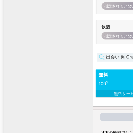
指定されていな
飲酒
指定されていな
出会い 男 Gra
無料
%
100
無料サー
以下の地域でシン