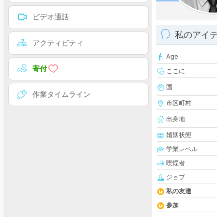
ビデオ通話
私のアイ
アクティビティ
Age
寄付
ここに
国
作業タイムライン
市区町村
出身地
婚姻状態
学業レベル
喫煙者
ジョブ
私の友達
参加