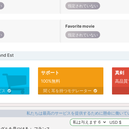
い
指定されていない
Favorite movie
い
指定されていない
nd Est
サポート
真剣
100%無料
高品質
ビス
聞く耳を持つモデレーター
私たちは最高のサービスを提供するために懸命に働いて
グルを見つける： フランス