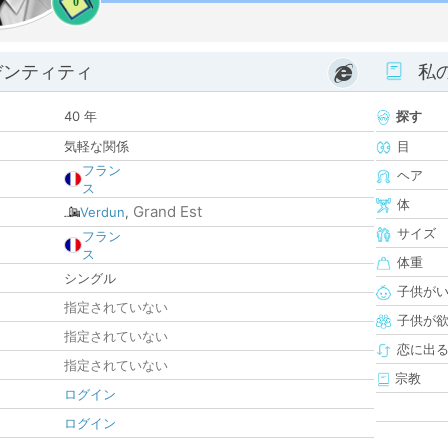
0
デンティティ
私
40 年
探す
気軽な関係
目
フラン
ヘア
ス
体
Grand Est
Verdun
,
サイズ
フラン
ス
体重
シングル
子供が
指定されていない
子供が
指定されていない
恋に出
指定されていない
宗教
ログイン
ログイン