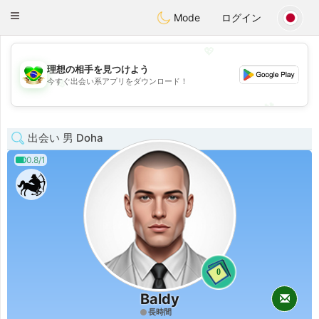
Brasil
Conversar
Toggle
Mode
ログイン
navigation
💖
理想の相手を見つけよう
💖
今すぐ出会い系アプリをダウンロード！
💕
💕
出会い 男 Doha
0.8/1
0
Baldy
長時間