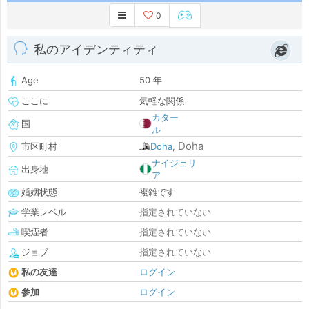
0
私のアイデンティティ
Age
50 年
ここに
気軽な関係
カター
国
ル
Doha
市区町村
Doha
,
ナイジェリ
出身地
ア
婚姻状態
複雑です
学業レベル
指定されていない
喫煙者
指定されていない
ジョブ
指定されていない
私の友達
ログイン
参加
ログイン