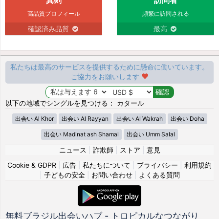
高品質プロフィール
頻繁に訪問される
確認済み品質
最高
私たちは最高のサービスを提供するために懸命に働いています。
ご協力をお願いします
以下の地域でシングルを見つける： カタール
出会い Al Khor
出会い Al Rayyan
出会い Al Wakrah
出会い Doha
出会い Madinat ash Shamal
出会い Umm Salal
ニュース
|
詐欺師
|
ストア
|
意見
Cookie & GDPR
|
広告
|
私たちについて
|
プライバシー
|
利用規約
|
子どもの安全
|
お問い合わせ
|
よくある質問
無料ブラジル出会いハブ - トロピカルなつながり