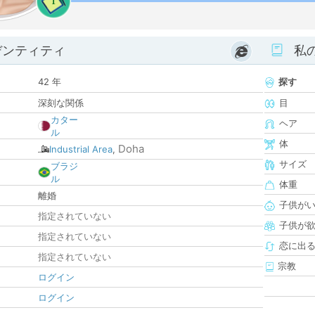
1
デンティティ
私
42 年
探す
深刻な関係
目
カター
ヘア
ル
体
Doha
Industrial Area
,
サイズ
ブラジ
ル
体重
離婚
子供が
指定されていない
子供が
指定されていない
恋に出
指定されていない
宗教
ログイン
ログイン