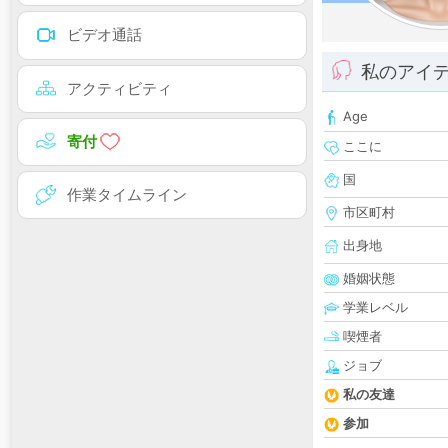
ビデオ通話
私のアイ
アクティビティ
Age
寄付
ここに
国
作業タイムライン
市区町村
出身地
婚姻状態
学業レベル
喫煙者
ジョブ
私の友達
参加