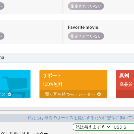
い
指定されていない
Favorite movie
い
指定されていない
ha
サポート
真剣
100%無料
高品質
ビス
聞く耳を持つモデレーター
私たちは最高のサービスを提供するために懸命に働いて
グルを見つける： カタール