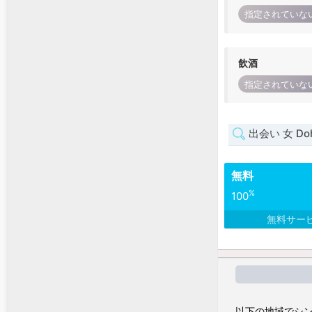
指定されていな
飲酒
指定されていな
出会い 女 Do
無料
%
100
無料サー
以下の地域でシン