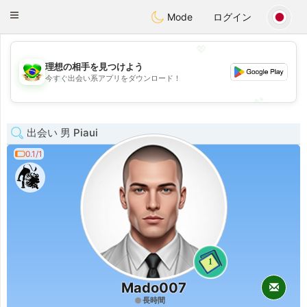
Brasil
Conversar
Toggle
Mode
ログイン
navigation
💖
理想の相手を見つけよう
💖
今すぐ出会い系アプリをダウンロード！
💕
💕
出会い 男 Piaui
0.1/1
1
Mado007
長時間