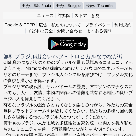
出会い São Paulo
出会い Sergipe
出会い Tocantins
ニュース
|
詐欺師
|
ストア
|
意見
Cookie & GDPR
|
広告
|
私たちについて
|
プライバシー
|
利用規約
|
子どもの安全
|
お問い合わせ
|
よくある質問
無料ブラジル出会いハブ - トロピカルなつながり
Olá! 真のつながりのためのブラジルで最も活気あるコミュニティへ
ようこそ。Namoro-brasileiro.comはサンパウロのエネルギーから
リオのビーチまで、ブラジル人シングルを結びつけ、ブラジル文化
の喜びと温かさを祝います。
ブラジリアの現代性、サルバドールの歴史、アマゾンのマナウスに
いても、人生、友情、本物の関係への情熱を共有する相性の良いブ
ラジル人を発見してください。
有名なブラジルの温かさともてなしを楽しみながら、私たちの完全
無料プラットフォームを体験してください。私たちの多様な国の美
しさを理解する他のブラジル人とつながってください。
何千ものブラジル人が地域的多様性と国家的統一の両方を祝う私た
ちのコミュニティを通じて有意義なつながりを見つけています。
ブラジルの太陽と喜びが美しい新しい友情とパートナーシップへの