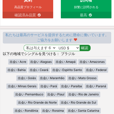
高品質プロフィール
頻繁に訪問される
確認済み品質
最高
私たちは最高のサービスを提供するために懸命に働いています。
ご協力をお願いします
以下の地域でシングルを見つける： ブラジル
出会い Acre
出会い Alagoas
出会い Amapá
出会い Amazonas
出会い Bahia
出会い Ceará
出会い Espírito Santo
出会い Federal
出会い Goiás
出会い Maranhão
出会い Mato Grosso
出会い Minas Gerais
出会い Pará
出会い Paraíba
出会い Paraná
出会い Pernambuco
出会い Piauí
出会い Rio de Janeiro
出会い Rio Grande do Norte
出会い Rio Grande do Sul
出会い Rondônia
出会い Roraima
出会い Santa Catarina