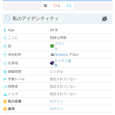
0
私のアイデンティティ
Age
34 年
ここに
気軽な関係
ブラジ
国
ル
Piaui
市区町村
Teresina
,
ケイマン諸
出身地
島
婚姻状態
シングル
学業レベル
指定されていない
喫煙者
指定されていない
ジョブ
指定されていない
私の友達
ログイン
参加
ログイン