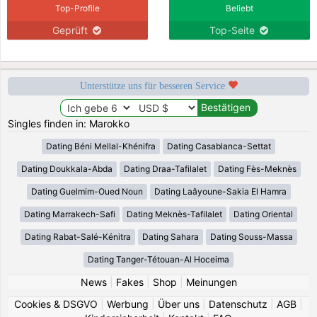
Top-Profile
Beliebt
Geprüft
Top-Seite
Unterstütze uns für besseren Service
Singles finden in: Marokko
Dating Béni Mellal-Khénifra
Dating Casablanca-Settat
Dating Doukkala-Abda
Dating Draa-Tafilalet
Dating Fès-Meknès
Dating Guelmim-Oued Noun
Dating Laâyoune-Sakia El Hamra
Dating Marrakech-Safi
Dating Meknès-Tafilalet
Dating Oriental
Dating Rabat-Salé-Kénitra
Dating Sahara
Dating Souss-Massa
Dating Tanger-Tétouan-Al Hoceima
News
|
Fakes
|
Shop
|
Meinungen
Cookies & DSGVO
|
Werbung
|
Über uns
|
Datenschutz
|
AGB
|