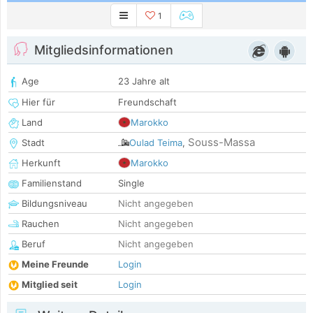
1
Mitgliedsinformationen
Age
23 Jahre alt
Hier für
Freundschaft
Land
Marokko
Souss-Massa
Stadt
Oulad Teima
,
Herkunft
Marokko
Familienstand
Single
Bildungsniveau
Nicht angegeben
Rauchen
Nicht angegeben
Beruf
Nicht angegeben
Meine Freunde
Login
Mitglied seit
Login