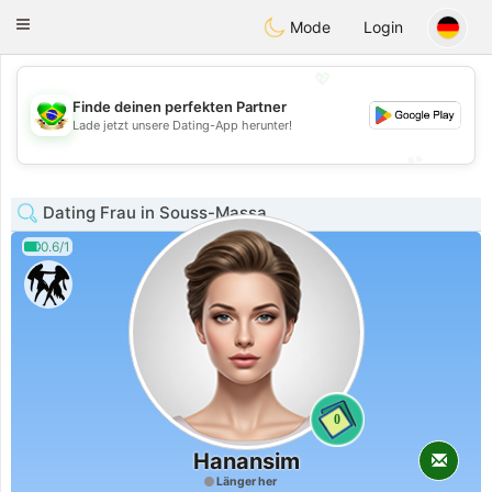
Brasil
Conversar
Toggle
Mode
Login
navigation
💖
Finde deinen perfekten Partner
💖
Lade jetzt unsere Dating-App herunter!
💕
💕
Dating Frau in Souss-Massa
0.6/1
0
Hanansim
Länger her