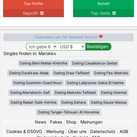
Top-Profile
Beliebt
Geprüft
Top-Seite
Unterstütze uns für besseren Service
Singles finden in: Marokko
Dating Béni Mellal-Khénifra
Dating Casablanca-Settat
Dating Doukkala-Abda
Dating Draa-Tafilalet
Dating Fès-Meknès
Dating Guelmim-Oued Noun
Dating Laâyoune-Sakia El Hamra
Dating Marrakech-Safi
Dating Meknès-Tafilalet
Dating Oriental
Dating Rabat-Salé-Kénitra
Dating Sahara
Dating Souss-Massa
Dating Tanger-Tétouan-Al Hoceima
News
|
Fakes
|
Shop
|
Meinungen
Cookies & DSGVO
|
Werbung
|
Über uns
|
Datenschutz
|
AGB
|