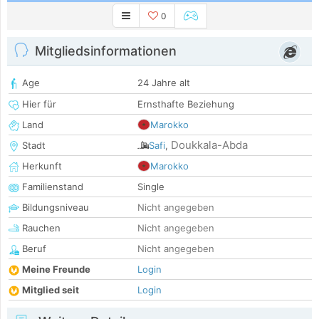
0
Mitgliedsinformationen
Age
24 Jahre alt
Hier für
Ernsthafte Beziehung
Land
Marokko
Doukkala-Abda
Stadt
Safi
,
Herkunft
Marokko
Familienstand
Single
Bildungsniveau
Nicht angegeben
Rauchen
Nicht angegeben
Beruf
Nicht angegeben
Meine Freunde
Login
Mitglied seit
Login