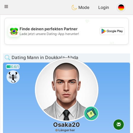
Brasil
Conversar
Toggle
Mode
Login
navigation
💖
Finde deinen perfekten Partner
💖
Lade jetzt unsere Dating-App herunter!
💕
💕
Dating Mann in Doukkala-Abda
0.6/1
0
Osaka20
Länger her