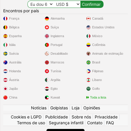
Encontros por país
França
Alemanha
Canadá
Bélgica
Suíça
Estados Unidos
Espanha
Inglaterra
México
Itália
Portugal
Colômbia
Suécia
Desabilitado
Animais de estimação
Austrália
Marrocos
Brasil
Holanda
Tunísia
Filipinas
Áustria
Argélia
Líbano
Japão
Egito
Golfo
China
Kuwait
Toda a lista
Notícias
|
Golpistas
|
Loja
|
Opiniões
Cookies e LGPD
|
Publicidade
|
Sobre nós
|
Privacidade
|
Termos de uso
|
Segurança infantil
|
Contato
|
FAQ