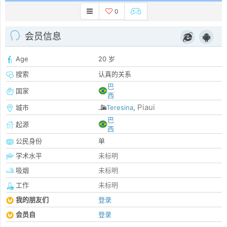
0
会员信息
Age
20 岁
搜索
认真的关系
巴
国家
西
Piaui
城市
Teresina
,
巴
起源
西
公民身份
单
学术水平
未标明
吸烟
未标明
工作
未标明
我的朋友们
登录
会员自
登录