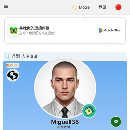
Brasil
Conversar
Toggle
Mode
登录
navigation
💖
寻找你的理想伴侣
💖
立即下载我们的交友应用！
💕
💕
遇到 人 Piaui
0.3/1
0
Miguell38
長時間