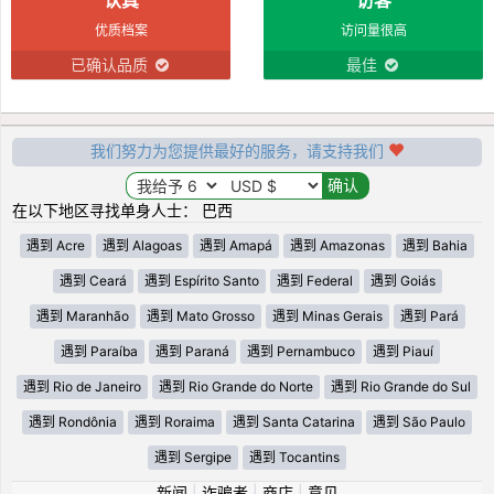
优质档案
访问量很高
已确认品质
最佳
我们努力为您提供最好的服务，请支持我们
在以下地区寻找单身人士： 巴西
遇到 Acre
遇到 Alagoas
遇到 Amapá
遇到 Amazonas
遇到 Bahia
遇到 Ceará
遇到 Espírito Santo
遇到 Federal
遇到 Goiás
遇到 Maranhão
遇到 Mato Grosso
遇到 Minas Gerais
遇到 Pará
遇到 Paraíba
遇到 Paraná
遇到 Pernambuco
遇到 Piauí
遇到 Rio de Janeiro
遇到 Rio Grande do Norte
遇到 Rio Grande do Sul
遇到 Rondônia
遇到 Roraima
遇到 Santa Catarina
遇到 São Paulo
遇到 Sergipe
遇到 Tocantins
新闻
|
诈骗者
|
商店
|
意见