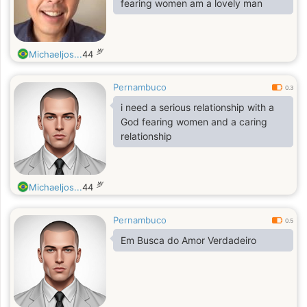
fearing women am a lovely man
岁
Michaeljos...
44
Pernambuco
0.3
i need a serious relationship with a
God fearing women and a caring
relationship
岁
Michaeljos...
44
Pernambuco
0.5
Em Busca do Amor Verdadeiro