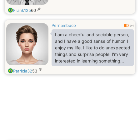
岁
Frank125
60
Pernambuco
0.4
I am a cheerful and sociable person,
and I have a good sense of humor. I
enjoy my life. I like to do unexpected
things and surprise people. I'm very
interested in learning something
new. Some people may think that I
岁
Patricia32
53
am a mysterious girl, but I can be
unbiased and simple. I can open my
private world. If I fall in love, I can do
everything for my love. I will show
him a world full of love and
tenderness. And, of course, I can do
something crazy for my beloved.