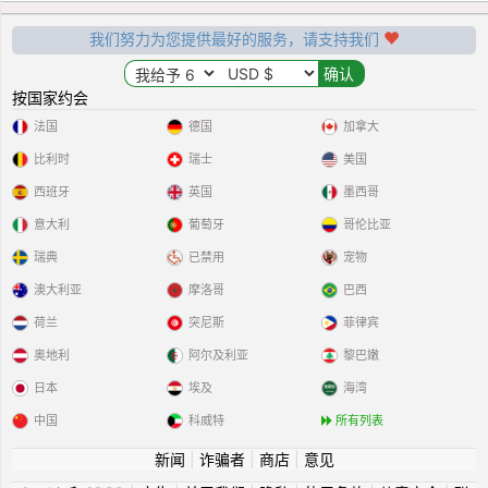
我们努力为您提供最好的服务，请支持我们
按国家约会
法国
德国
加拿大
比利时
瑞士
美国
西班牙
英国
墨西哥
意大利
葡萄牙
哥伦比亚
瑞典
已禁用
宠物
澳大利亚
摩洛哥
巴西
荷兰
突尼斯
菲律宾
奥地利
阿尔及利亚
黎巴嫩
日本
埃及
海湾
中国
科威特
所有列表
新闻
|
诈骗者
|
商店
|
意见