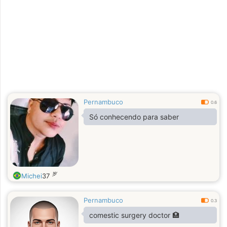
a escrever desde a infância, mas foi
aos 22 anos, ao abandonar a
faculdade de Ciências Contábeis e
começar a frequentar os saraus
promovidos pela ONG GAMR (Grupo
de Apoio a Meninos de Rua), que
mergulhou de vez na literatura.
Pernambuco
0.6
Só conhecendo para saber
岁
Michei
37
Pernambuco
0.3
comestic surgery doctor 🏥