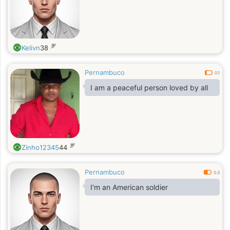
岁
Kelivn
38
Pernambuco
0.1
I am a peaceful person loved by all
岁
Zinho12345
44
Pernambuco
0.3
I'm an American soldier