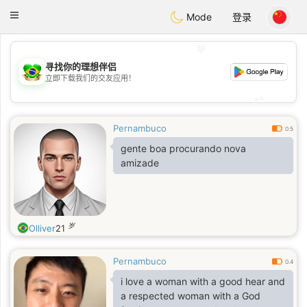
Brasil
Conversar
Toggle
Mode
登录
navigation
💖
寻找你的理想伴侣
💖
立即下载我们的交友应用！
💕
💕
Pernambuco
0.5
gente boa procurando nova
amizade
岁
Olliver
21
Pernambuco
0.4
i love a woman with a good hear and
a respected woman with a God