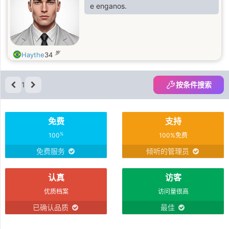
e enganos.
岁
Haythe
34
1
按条件搜索
免费
支持
%
100
100%免费
免费服务
倾听的管理员
认真
访客
优质档案
访问量很高
已确认品质
最佳