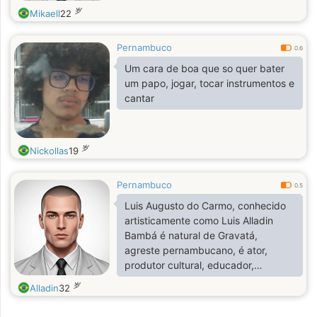
岁
Mikaell
22
Pernambuco
0.6
Um cara de boa que so quer bater
um papo, jogar, tocar instrumentos e
cantar
岁
Nickollas
19
Pernambuco
0.5
Luis Augusto do Carmo, conhecido
artisticamente como Luis Alladin
Bambá é natural de Gravatá,
agreste pernambucano, é ator,
produtor cultural, educador,
roteirista, cineasta, jornalista e
岁
Alladin
32
escritor. Com uma família de
aboiadores e repentistas, começou