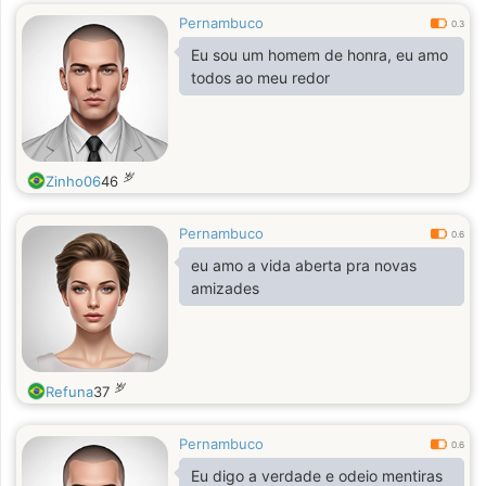
Pernambuco
0.3
Eu sou um homem de honra, eu amo
todos ao meu redor
岁
Zinho06
46
Pernambuco
0.6
eu amo a vida aberta pra novas
amizades
岁
Refuna
37
Pernambuco
0.6
Eu digo a verdade e odeio mentiras