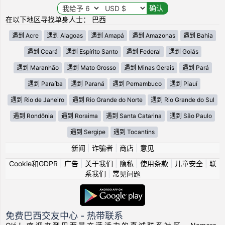
在以下地区寻找单身人士： 巴西
遇到 Acre
遇到 Alagoas
遇到 Amapá
遇到 Amazonas
遇到 Bahia
遇到 Ceará
遇到 Espírito Santo
遇到 Federal
遇到 Goiás
遇到 Maranhão
遇到 Mato Grosso
遇到 Minas Gerais
遇到 Pará
遇到 Paraíba
遇到 Paraná
遇到 Pernambuco
遇到 Piauí
遇到 Rio de Janeiro
遇到 Rio Grande do Norte
遇到 Rio Grande do Sul
遇到 Rondônia
遇到 Roraima
遇到 Santa Catarina
遇到 São Paulo
遇到 Sergipe
遇到 Tocantins
新闻
|
诈骗者
|
商店
|
意见
Cookie和GDPR
|
广告
|
关于我们
|
隐私
|
使用条款
|
儿童安全
|
联
系我们
|
常见问题
免费巴西交友中心 - 热带联系