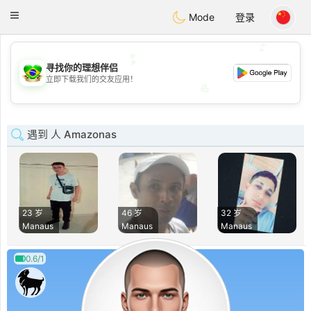
Brasil
Conversar
Toggle
Mode
登录
navigation
💕
💕
寻找你的理想伴侣
立即下载我们的交友应用！
💖
💖
遇到 人 Amazonas
23 岁
46 岁
32 岁
Manaus
Manaus
Manaus
0.6/1