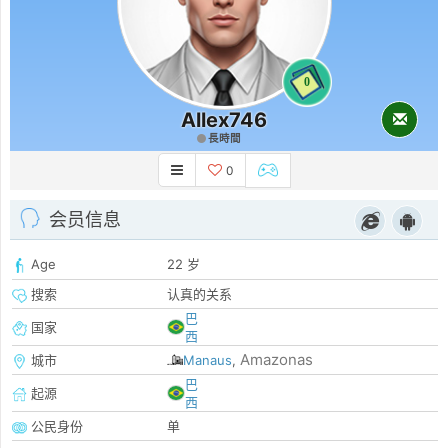
0
Allex746
長時間
0
会员信息
Age
22 岁
搜索
认真的关系
巴
国家
西
Amazonas
城市
Manaus
,
巴
起源
西
公民身份
单