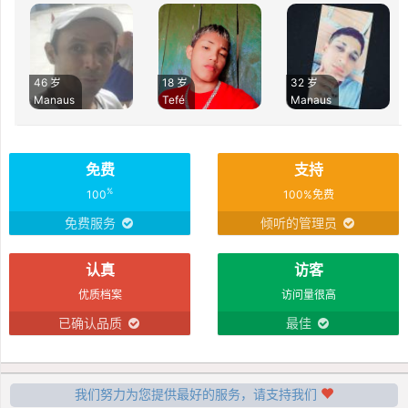
46 岁
18 岁
32 岁
Manaus
Tefé
Manaus
免费
支持
%
100
100%免费
免费服务
倾听的管理员
认真
访客
优质档案
访问量很高
已确认品质
最佳
我们努力为您提供最好的服务，请支持我们