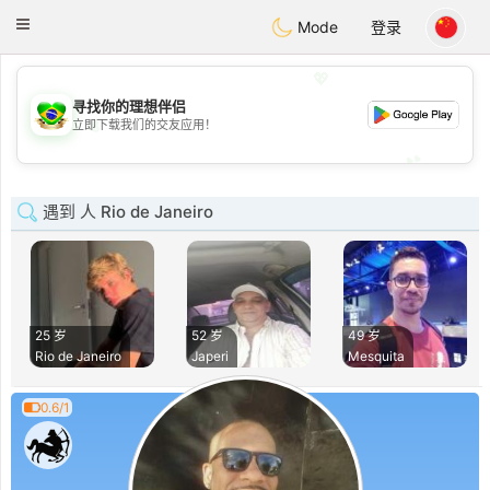
Brasil
Conversar
Toggle
Mode
登录
navigation
💖
寻找你的理想伴侣
💖
立即下载我们的交友应用！
💕
💕
遇到 人 Rio de Janeiro
25 岁
52 岁
49 岁
Rio de Janeiro
Japeri
Mesquita
0.6/1