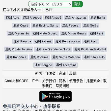
在以下地区寻找单身人士： 巴西
遇到 Acre
遇到 Alagoas
遇到 Amapá
遇到 Amazonas
遇到 Bahia
遇到 Ceará
遇到 Espírito Santo
遇到 Federal
遇到 Goiás
遇到 Maranhão
遇到 Mato Grosso
遇到 Minas Gerais
遇到 Pará
遇到 Paraíba
遇到 Paraná
遇到 Pernambuco
遇到 Piauí
遇到 Rio de Janeiro
遇到 Rio Grande do Norte
遇到 Rio Grande do Sul
遇到 Rondônia
遇到 Roraima
遇到 Santa Catarina
遇到 São Paulo
遇到 Sergipe
遇到 Tocantins
新闻
|
诈骗者
|
商店
|
意见
Cookie和GDPR
|
广告
|
关于我们
|
隐私
|
使用条款
|
儿童安全
|
联
系我们
|
常见问题
免费巴西交友中心 - 热带联系