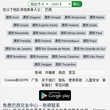
在以下地区寻找单身人士： 巴西
遇到 Acre
遇到 Alagoas
遇到 Amapá
遇到 Amazonas
遇到 Bahia
遇到 Ceará
遇到 Espírito Santo
遇到 Federal
遇到 Goiás
遇到 Maranhão
遇到 Mato Grosso
遇到 Minas Gerais
遇到 Pará
遇到 Paraíba
遇到 Paraná
遇到 Pernambuco
遇到 Piauí
遇到 Rio de Janeiro
遇到 Rio Grande do Norte
遇到 Rio Grande do Sul
遇到 Rondônia
遇到 Roraima
遇到 Santa Catarina
遇到 São Paulo
遇到 Sergipe
遇到 Tocantins
新闻
|
诈骗者
|
商店
|
意见
Cookie和GDPR
|
广告
|
关于我们
|
隐私
|
使用条款
|
儿童安全
|
联
系我们
|
常见问题
免费巴西交友中心 - 热带联系