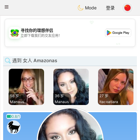
Brasil
Conversar
Toggle
Mode
登录
navigation
💖
寻找你的理想伴侣
💖
立即下载我们的交友应用！
💕
💕
遇到 女人 Amazonas
58 岁
36 岁
27 岁
Manaus
Manaus
Itacoatiara
0.8/1