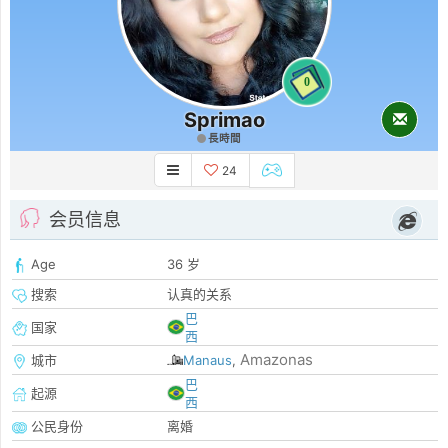
0
Sprimao
長時間
24
会员信息
Age
36 岁
搜索
认真的关系
巴
国家
西
Amazonas
城市
Manaus
,
巴
起源
西
公民身份
离婚