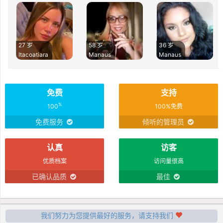
27 岁
58 岁
36 岁
Itacoatiara
Manaus
Manaus
免费
支持
%
100
100%免费
免费服务
倾听的管理员
认真
访客
优质档案
访问量很高
已确认品质
最佳
我们努力为您提供最好的服务，请支持我们