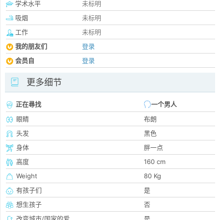
学术水平
未标明
吸烟
未标明
工作
未标明
我的朋友们
登录
会员自
登录
更多细节
正在尋找
一个男人
眼睛
布朗
头发
黑色
身体
胖一点
高度
160 cm
Weight
80 Kg
有孩子们
是
想生孩子
否
改变城市/国家的爱
是