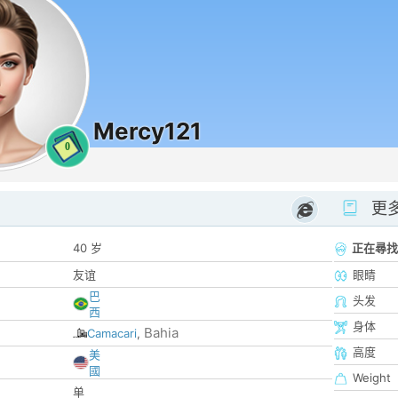
Mercy121
0
更
40 岁
正在尋找
友谊
眼睛
巴
头发
西
身体
Bahia
Camacari
,
高度
美
國
Weight
单