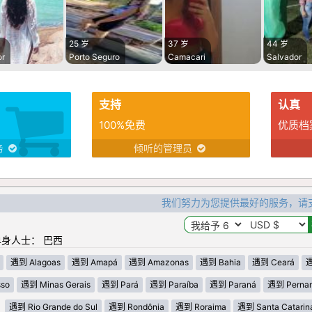
25 岁
37 岁
44 岁
or
Porto Seguro
Camacari
Salvador
支持
认真
100%免费
优质档
务
倾听的管理员
我们努力为您提供最好的服务，请
身人士： 巴西
遇到 Alagoas
遇到 Amapá
遇到 Amazonas
遇到 Bahia
遇到 Ceará
遇
so
遇到 Minas Gerais
遇到 Pará
遇到 Paraíba
遇到 Paraná
遇到 Perna
遇到 Rio Grande do Sul
遇到 Rondônia
遇到 Roraima
遇到 Santa Catarin