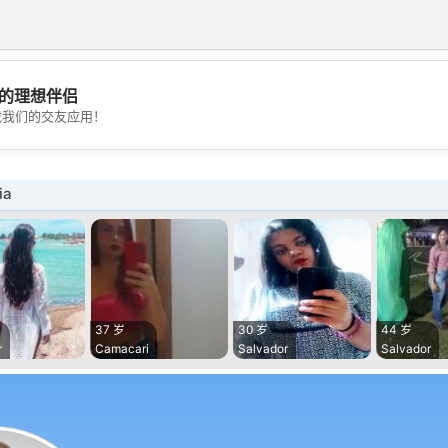
的理想伴侣
💖
载我们的交友应用！
💕
ia
37 岁
30 岁
44 岁
r
Camacari
Salvador
Salvador