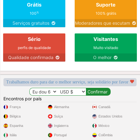
Grátis
Suporte
%
100
100% grátis
Serviços gratuitos
Moderadores que escutam
Sério
Visitantes
perfis de qualidade
Muito visitado
Qualidade confirmada
O melhor
Trabalhamos duro para dar o melhor serviço, seja solidário por favor
Encontros por país
França
Alemanha
Canadá
Bélgica
Suíça
Estados Unidos
Espanha
Inglaterra
México
Itália
Portugal
Colômbia