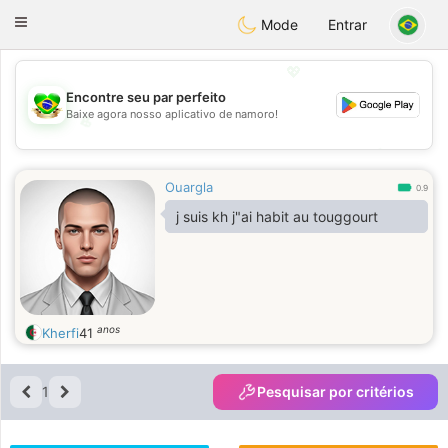
Brasil
Conversar
Toggle
Mode
Entrar
navigation
💖
Encontre seu par perfeito
Baixe agora nosso aplicativo de namoro!
💖
💕
💕
Ouargla
0.9
j suis kh j"ai habit au touggourt
anos
Kherfi
41
1
Pesquisar por critérios