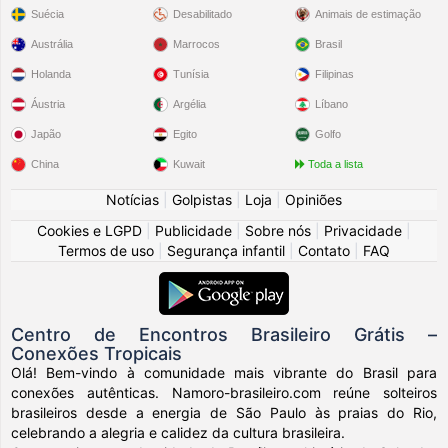
Suécia
Desabilitado
Animais de estimação
Austrália
Marrocos
Brasil
Holanda
Tunísia
Filipinas
Áustria
Argélia
Líbano
Japão
Egito
Golfo
China
Kuwait
Toda a lista
Notícias
|
Golpistas
|
Loja
|
Opiniões
Cookies e LGPD
|
Publicidade
|
Sobre nós
|
Privacidade
|
Termos de uso
|
Segurança infantil
|
Contato
|
FAQ
Centro de Encontros Brasileiro Grátis –
Conexões Tropicais
Olá! Bem-vindo à comunidade mais vibrante do Brasil para
conexões autênticas. Namoro-brasileiro.com reúne solteiros
brasileiros desde a energia de São Paulo às praias do Rio,
celebrando a alegria e calidez da cultura brasileira.