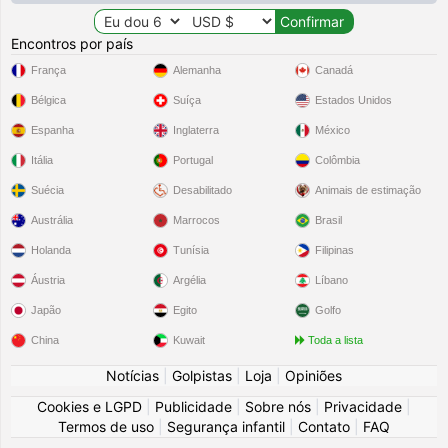
Encontros por país
França
Alemanha
Canadá
Bélgica
Suíça
Estados Unidos
Espanha
Inglaterra
México
Itália
Portugal
Colômbia
Suécia
Desabilitado
Animais de estimação
Austrália
Marrocos
Brasil
Holanda
Tunísia
Filipinas
Áustria
Argélia
Líbano
Japão
Egito
Golfo
China
Kuwait
Toda a lista
Notícias
|
Golpistas
|
Loja
|
Opiniões
Cookies e LGPD
|
Publicidade
|
Sobre nós
|
Privacidade
|
Termos de uso
|
Segurança infantil
|
Contato
|
FAQ