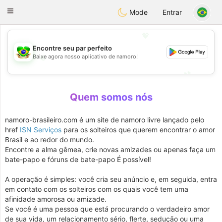
Brasil
Conversar
Toggle
Mode
Entrar
navigation
💖
Encontre seu par perfeito
Baixe agora nosso aplicativo de namoro!
💖
💕
💕
Quem somos nós
namoro-brasileiro.com é um site de namoro livre lançado pelo
href
ISN Serviços
para os solteiros que querem encontrar o amor
Brasil e ao redor do mundo.
Encontre a alma gêmea, crie novas amizades ou apenas faça um
bate-papo e fóruns de bate-papo É possível!
A operação é simples: você cria seu anúncio e, em seguida, entra
em contato com os solteiros com os quais você tem uma
afinidade amorosa ou amizade.
Se você é uma pessoa que está procurando o verdadeiro amor
de sua vida, um relacionamento sério, flerte, sedução ou uma