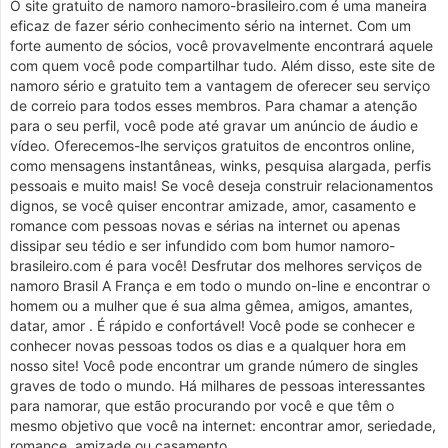
O site gratuito de namoro namoro-brasileiro.com é uma maneira
eficaz de fazer sério conhecimento sério na internet. Com um
forte aumento de sócios, você provavelmente encontrará aquele
com quem você pode compartilhar tudo. Além disso, este site de
namoro sério e gratuito tem a vantagem de oferecer seu serviço
de correio para todos esses membros. Para chamar a atenção
para o seu perfil, você pode até gravar um anúncio de áudio e
vídeo. Oferecemos-lhe serviços gratuitos de encontros online,
como mensagens instantâneas, winks, pesquisa alargada, perfis
pessoais e muito mais! Se você deseja construir relacionamentos
dignos, se você quiser encontrar amizade, amor, casamento e
romance com pessoas novas e sérias na internet ou apenas
dissipar seu tédio e ser infundido com bom humor namoro-
brasileiro.com é para você! Desfrutar dos melhores serviços de
namoro Brasil A França e em todo o mundo on-line e encontrar o
homem ou a mulher que é sua alma gêmea, amigos, amantes,
datar, amor . É rápido e confortável! Você pode se conhecer e
conhecer novas pessoas todos os dias e a qualquer hora em
nosso site! Você pode encontrar um grande número de singles
graves de todo o mundo. Há milhares de pessoas interessantes
para namorar, que estão procurando por você e que têm o
mesmo objetivo que você na internet: encontrar amor, seriedade,
romance, amizade ou casamento.