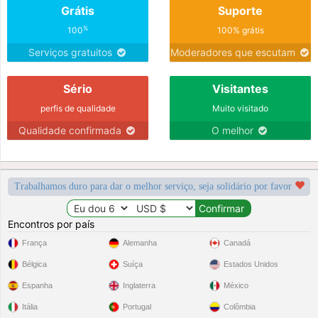
Grátis
Suporte
%
100
100% grátis
Serviços gratuitos
Moderadores que escutam
Sério
Visitantes
perfis de qualidade
Muito visitado
Qualidade confirmada
O melhor
Trabalhamos duro para dar o melhor serviço, seja solidário por favor
Encontros por país
França
Alemanha
Canadá
Bélgica
Suíça
Estados Unidos
Espanha
Inglaterra
México
Itália
Portugal
Colômbia