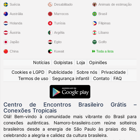
Suécia
Desabilitado
Animais de estimação
Austrália
Marrocos
Brasil
Holanda
Tunísia
Filipinas
Áustria
Argélia
Líbano
Japão
Egito
Golfo
China
Kuwait
Toda a lista
Notícias
|
Golpistas
|
Loja
|
Opiniões
Cookies e LGPD
|
Publicidade
|
Sobre nós
|
Privacidade
|
Termos de uso
|
Segurança infantil
|
Contato
|
FAQ
Centro de Encontros Brasileiro Grátis –
Conexões Tropicais
Olá! Bem-vindo à comunidade mais vibrante do Brasil para
conexões autênticas. Namoro-brasileiro.com reúne solteiros
brasileiros desde a energia de São Paulo às praias do Rio,
celebrando a alegria e calidez da cultura brasileira.