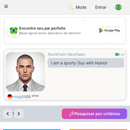
Brasil
Conversar
Toggle
Mode
Entrar
navigation
💖
Encontre seu par perfeito
Baixe agora nosso aplicativo de namoro!
💖
💕
💕
Nordrhein-Westfalen
0.8
I am a sporty Guy with Humor
anos
Holgi88
55
1
Pesquisar por critérios