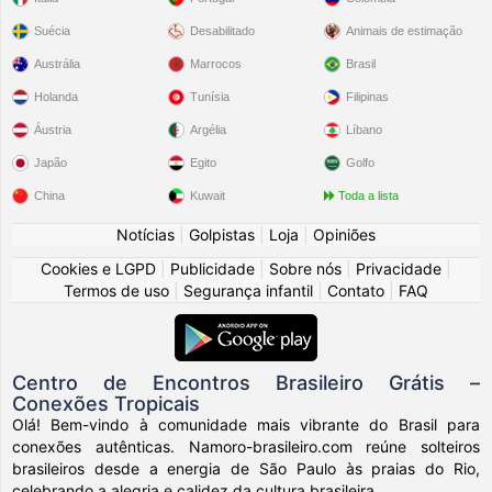
Suécia
Desabilitado
Animais de estimação
Austrália
Marrocos
Brasil
Holanda
Tunísia
Filipinas
Áustria
Argélia
Líbano
Japão
Egito
Golfo
China
Kuwait
Toda a lista
Notícias
|
Golpistas
|
Loja
|
Opiniões
Cookies e LGPD
|
Publicidade
|
Sobre nós
|
Privacidade
|
Termos de uso
|
Segurança infantil
|
Contato
|
FAQ
Centro de Encontros Brasileiro Grátis –
Conexões Tropicais
Olá! Bem-vindo à comunidade mais vibrante do Brasil para
conexões autênticas. Namoro-brasileiro.com reúne solteiros
brasileiros desde a energia de São Paulo às praias do Rio,
celebrando a alegria e calidez da cultura brasileira.