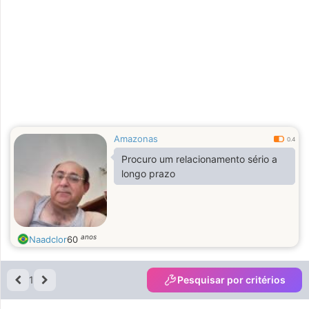
Amazonas
0.4
Procuro um relacionamento sério a
longo prazo
anos
Naadclor
60
1
Pesquisar por critérios