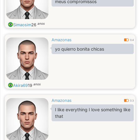
meus compromissos
anos
Simaosim
26
Amazonas
0.4
yo quierro bonita chicas
anos
Akira69
19
Amazonas
0.3
I like everything I love something like
that