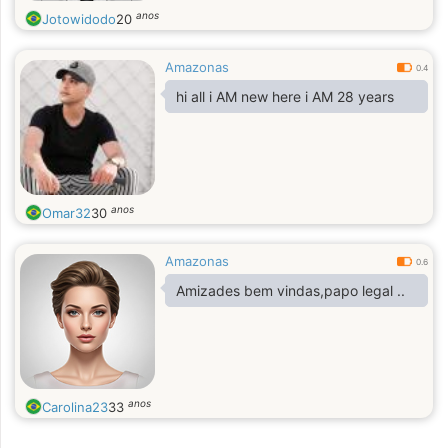
anos
Jotowidodo
20
Amazonas
0.4
hi all i AM new here i AM 28 years
anos
Omar32
30
Amazonas
0.6
Amizades bem vindas,papo legal ..
anos
Carolina23
33