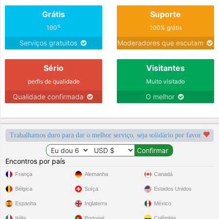
Grátis
Suporte
%
100
100% grátis
Serviços gratuitos
Moderadores que escutam
Sério
Visitantes
perfis de qualidade
Muito visitado
Qualidade confirmada
O melhor
Trabalhamos duro para dar o melhor serviço, seja solidário por favor
Encontros por país
França
Alemanha
Canadá
Bélgica
Suíça
Estados Unidos
Espanha
Inglaterra
México
Itália
Portugal
Colômbia