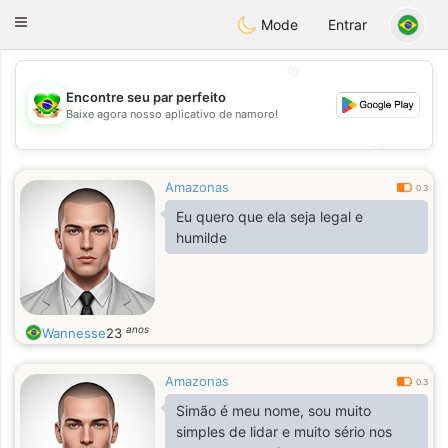
Brasil
Conversar
Toggle
Mode
Entrar
navigation
💖
Encontre seu par perfeito
💖
Baixe agora nosso aplicativo de namoro!
💕
💕
Amazonas
0.3
Eu quero que ela seja legal e
humilde
anos
Wannesse
23
Amazonas
0.3
Simão é meu nome, sou muito
simples de lidar e muito sério nos